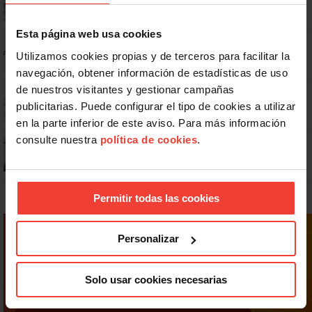
Esta página web usa cookies
No: si un festivo cae en sábado, no tienen por qué darte un día
libre
Utilizamos cookies propias y de terceros para facilitar la
navegación, obtener información de estadísticas de uso
de nuestros visitantes y gestionar campañas
Dudas frecuentes sobre las vacaciones
publicitarias. Puede configurar el tipo de cookies a utilizar
en la parte inferior de este aviso. Para más información
consulte nuestra
política de cookies
.
¿Puedo viajar estando de baja?
Permitir todas las cookies
Personalizar
Solo usar cookies necesarias