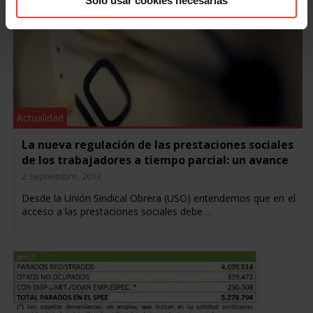
Solo usar cookies necesarias
Actualidad
La nueva regulación de las prestaciones sociales
de los trabajadores a tiempo parcial: un avance
2 septiembre, 2013
Desde la Unión Sindical Obrera (USO) entendemos que en el
acceso a las prestaciones sociales debe…