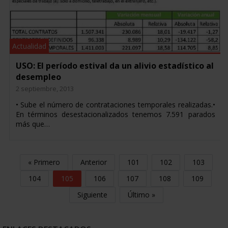
Actualidad
USO: El período estival da un alivio estadístico al
desempleo
2 septiembre, 2013
• Sube el número de contrataciones temporales realizadas.•
En términos desestacionalizados tenemos 7.591 parados
más que…
« Primero
Anterior
101
102
103
104
105
106
107
108
109
Siguiente
Último »