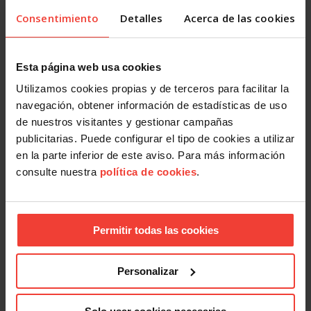
Consentimiento
Detalles
Acerca de las cookies
Esta página web usa cookies
Utilizamos cookies propias y de terceros para facilitar la
navegación, obtener información de estadísticas de uso
de nuestros visitantes y gestionar campañas
publicitarias. Puede configurar el tipo de cookies a utilizar
en la parte inferior de este aviso. Para más información
Actualidad
consulte nuestra
política de cookies
.
USO rechaza el nuevo invento de la CEOE
2 septiembre, 2013
La Unión Sindical Obrera (USO) rechaza frontalmente la
Permitir todas las cookies
propuesta de la CEOE para que los empresarios…
Personalizar