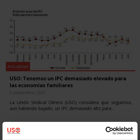
Actualidad
USO: Tenemos un IPC demasiado elevado para
las economías familiares
2 septiembre, 2013
La Unión Sindical Obrera (USO) considera que seguimos,
aun habiendo bajado, un IPC demasiado alto para…