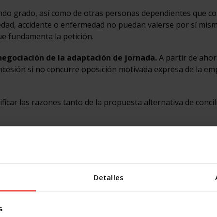
undo grado, así como de otras personas dependientes que c
 edad, accidente o enfermedad no puedan valerse por sí mism
que fundamenta la petición.
negociación de la adaptación de jornada.
A partir de ahor
oncesión si no concurre oposición motivada expresa de la e
ficar las razones tanto de la propuesta alternativa de concil
los que la persona trabajadora puede recuperar su jornada 
rabajo. Así pues, la persona trabajadora no solamente tendr
amente podrá regresar a la situación anterior a la adaptació
 cuando decaigan las causas que motivaron la solicitud. Cuan
Detalles
justifiquen, la empresa sólo podrá denegar el regreso solici
 ello.
s