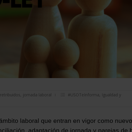
retribuidos
,
jornada laboral
#USOTeInforma
,
Igualdad y
ámbito laboral que entran en vigor como nuev
onciliación, adaptación de jornada y parejas de