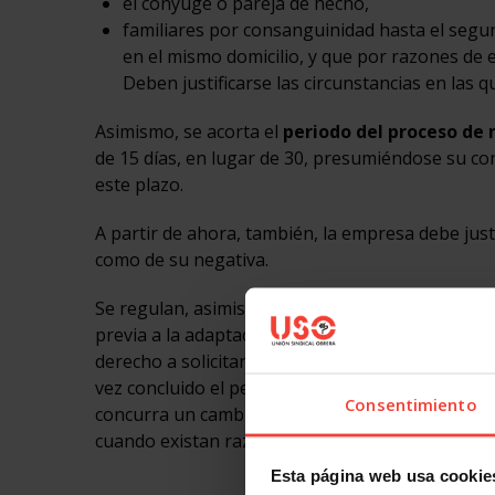
el cónyuge o pareja de hecho,
familiares por consanguinidad hasta el seg
en el mismo domicilio, y que por razones de
Deben justificarse las circunstancias en las 
Asimismo, se acorta el
periodo del proceso de 
de 15 días, en lugar de 30, presumiéndose su c
este plazo.
A partir de ahora, también, la empresa debe justi
como de su negativa.
Se regulan, asimismo, las causas y momento en 
previa a la adaptación y volver a su puesto de t
derecho a solicitar el reingreso, sino que direct
vez concluido el período acordado o previsto, o
Consentimiento
concurra un cambio de circunstancias que así lo 
cuando existan razones objetivas motivadas para
Esta página web usa cookie