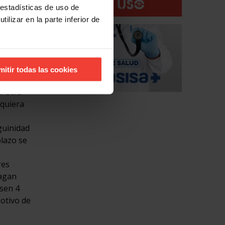
 estadísticas de uso de
ilizar en la parte inferior de
 así
que
mitir todas las cookies
r otra
equiera
guinidad
plazo se
res
hagan
asen 4
motivo de