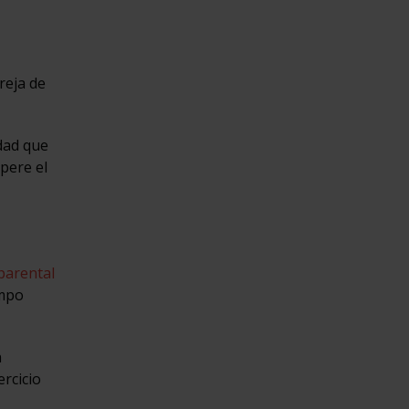
reja de
dad que
pere el
parental
empo
n
rcicio