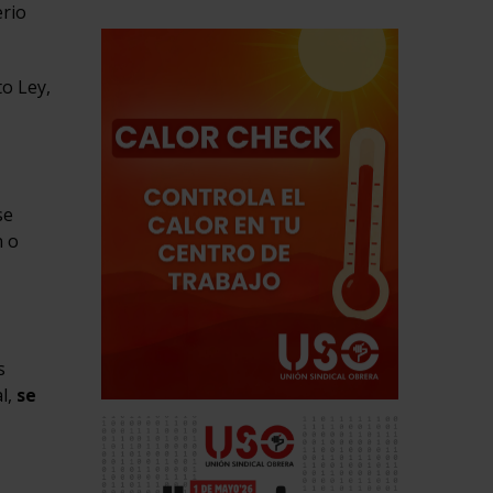
erio
to Ley,
se
n o
s
al,
se