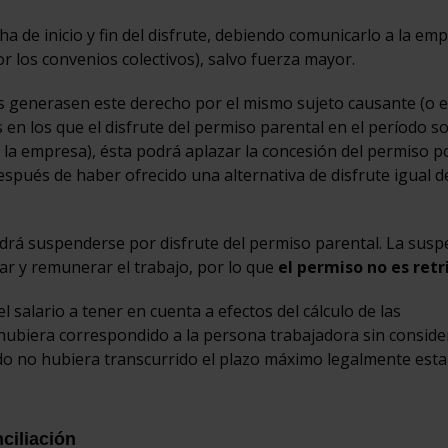
ha de inicio y fin del disfrute, debiendo comunicarlo a la em
or los convenios colectivos), salvo fuerza mayor.
 generasen este derecho por el mismo sujeto causante (o e
en los que el disfrute del permiso parental en el período so
 la empresa), ésta podrá aplazar la concesión del permiso p
después de haber ofrecido una alternativa de disfrute igual d
odrá suspenderse por disfrute del permiso parental. La sus
ar y remunerar el trabajo, por lo que
el permiso no es retr
l salario a tener en cuenta a efectos del cálculo de las
 hubiera correspondido a la persona trabajadora sin conside
do no hubiera transcurrido el plazo máximo legalmente esta
ciliación