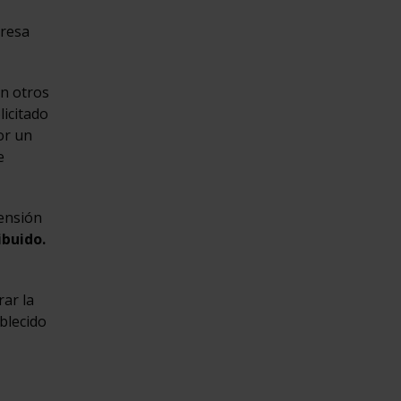
presa
n otros
licitado
or un
e
pensión
ibuido.
rar la
blecido