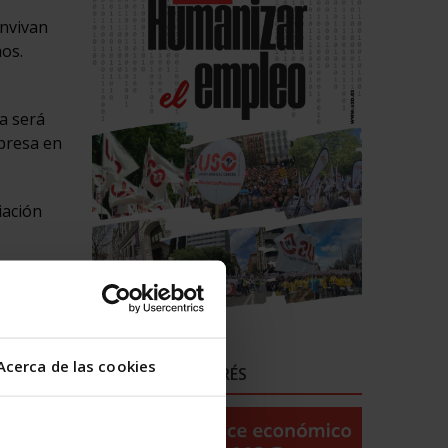
onvivan
os.
a será
mpresa en
iación
habitual
á
n, una
do
Acerca de las cookies
ENLACES DE INTERÉS
tado