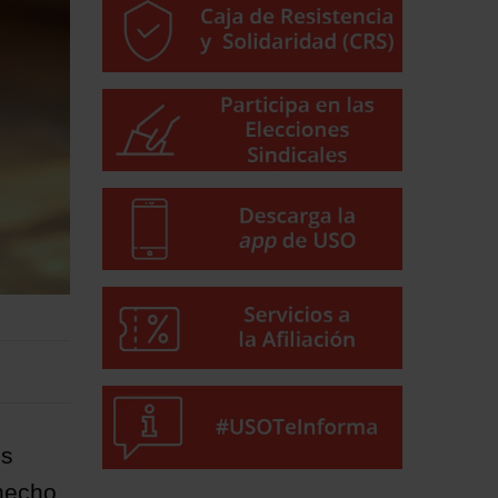
os
 hecho