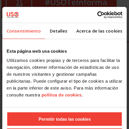
Consentimiento
Detalles
Acerca de las cookies
NOTICIAS MÁS LEÍDAS
Se actualizan las patologías para acceder a la jubilación
Esta página web usa cookies
anticipada por discapacidad
Utilizamos cookies propias y de terceros para facilitar la
navegación, obtener información de estadísticas de uso
Ya os podéis descargar la app de USO
de nuestros visitantes y gestionar campañas
publicitarias. Puede configurar el tipo de cookies a utilizar
en la parte inferior de este aviso. Para más información
No: si un festivo cae en sábado, no tienen por qué darte un día
consulte nuestra
política de cookies
.
libre
Dudas frecuentes sobre las vacaciones
Permitir todas las cookies