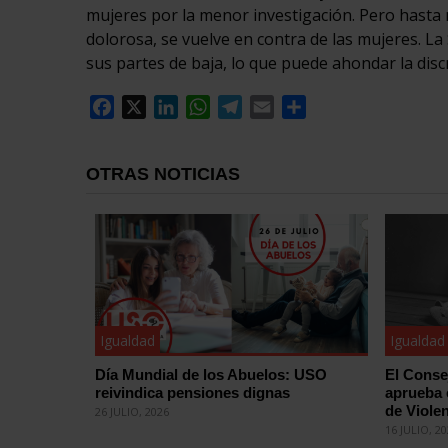
mujeres por la menor investigación. Pero hasta 
dolorosa, se vuelve en contra de las mujeres. La 
sus partes de baja, lo que puede ahondar la disc
Facebook
X
LinkedIn
WhatsApp
Telegram
Email
Compartir
OTRAS NOTICIAS
Igualdad
Igualdad
Día Mundial de los Abuelos: USO
El Conse
reivindica pensiones dignas
aprueba 
de Violen
26 JULIO, 2026
16 JULIO, 2