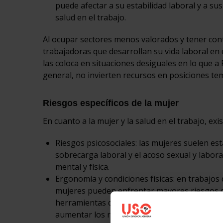
puede afectar a su estabilidad laboral y a su
salud en el trabajo.
Al ocupar sectores menos valorados y tener cont
trabajadoras que desarrollan su vida laboral en 
las coloca en situaciones desiguales en lo que a
general, no invierten recursos en posiciones te
Riesgos específicos de la mujer
En cuanto a la mujer y la salud en el trabajo, ex
Riesgos psicosociales: las mujeres suelen est
sobrecarga laboral y el acoso sexual y labora
mental y física.
Ergonomía y condiciones físicas: en trabajos 
mujeres pueden enfrentar mayores riesgos d
herramientas de trabajo a menudo están di
aumentar los riesgos ergonómicos para las 