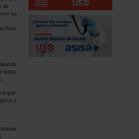
s de
jorar su
ecíficos
lidad de
e todas
n.
ral que
guros y
sistema
s