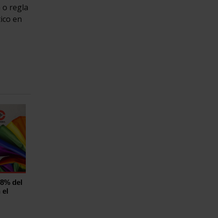
 o regla
tico en
,8% del
 el