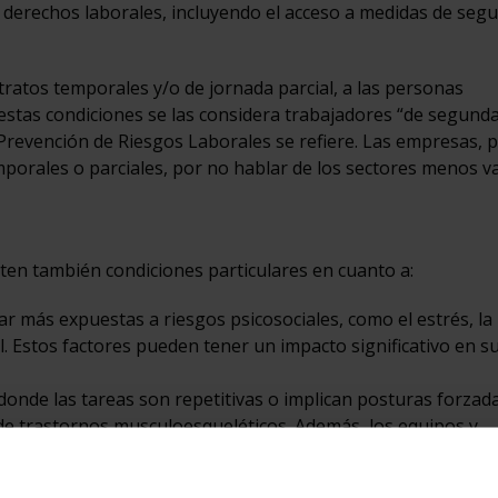
s derechos laborales, incluyendo el acceso a medidas de segu
ratos temporales y/o de jornada parcial, a las personas
estas condiciones se las considera trabajadores “de segunda
 Prevención de Riesgos Laborales se refiere. Las empresas, p
mporales o parciales, por no hablar de los sectores menos v
isten también condiciones particulares en cuanto a:
ar más expuestas a riesgos psicosociales, como el estrés, la
l. Estos factores pueden tener un impacto significativo en s
donde las tareas son repetitivas o implican posturas forzada
e trastornos musculoesqueléticos. Además, los equipos y
señados pensando en un estándar masculino. Este hecho pu
mujeres.