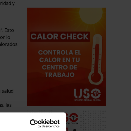
ridad y
”. Esto
or lo
alorados.
u salud
s, las
ede