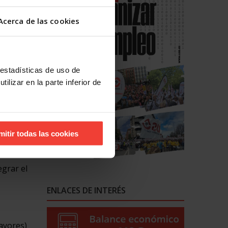
sta. Y,
Acerca de las cookies
uenta
 estadísticas de uso de
ilizar en la parte inferior de
, pero su
dades
os
ción del
mitir todas las cookies
egrar el
ENLACES DE INTERÉS
mayores)