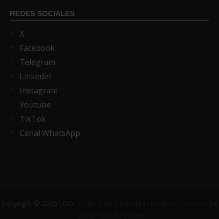
REDES SOCIALES
X
Facebook
Telegram
Linkedin
Instagram
Youtube
TikTok
Canal WhatsApp
Copyright © 2026 USO ·
Política de privacidad
·
Cookies
·
Aviso Legal
·
Canal del informante