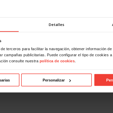
ndical
Acción Sindical
Detalles
 presentarte con USO a las
USOTeInforma sobre tus derec
es sindicales? Te contamos
laborales ante los incendios for
27 JULIO, 2026
s
026
de terceros para facilitar la navegación, obtener información de
r campañas publicitarias. Puede configurar el tipo de cookies a ut
ación consulte nuestra
política de cookies
.
sarias
Personalizar
Per