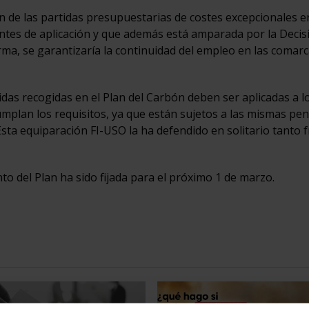
ón de las partidas presupuestarias de costes excepcionales e
tes de aplicación y que además está amparada por la Decis
ma, se garantizaría la continuidad del empleo en las comar
as recogidas en el Plan del Carbón deben ser aplicadas a l
mplan los requisitos, ya que están sujetos a las mismas pen
sta equiparación FI-USO la ha defendido en solitario tanto f
o del Plan ha sido fijada para el próximo 1 de marzo.