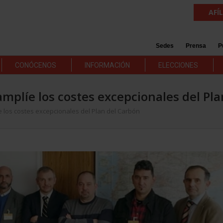
AFÍ
Sedes
Prensa
P
CONÓCENOS
INFORMACIÓN
ELECCIONES
amplíe los costes excepcionales del Pl
e los costes excepcionales del Plan del Carbón