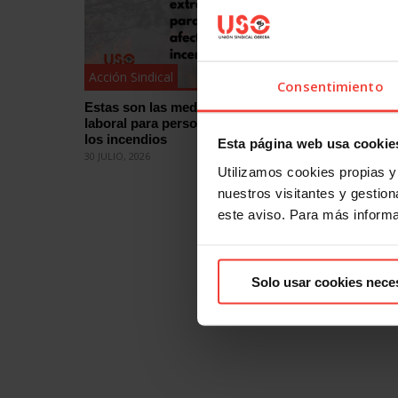
Acción Sindical
Acción Si
Consentimiento
Estas son las medidas de protección
¿Quieres
laboral para personas afectadas por
eleccion
los incendios
cómo
Esta página web usa cookie
30 JULIO, 2026
29 JULIO, 2
Utilizamos cookies propias y 
nuestros visitantes y gestiona
este aviso. Para más inform
Solo usar cookies nece