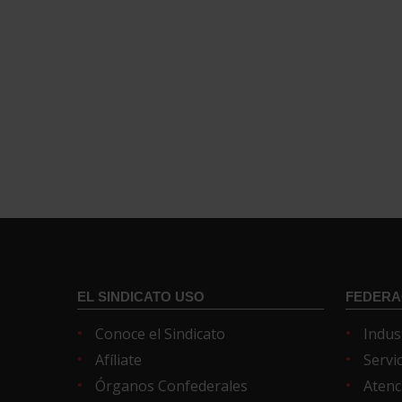
EL SINDICATO USO
FEDERA
Conoce el Sindicato
Indus
Afíliate
Servi
Órganos Confederales
Atenc