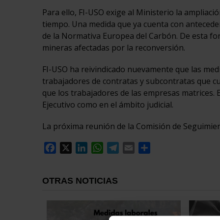
Para ello, FI-USO exige al Ministerio la ampliaci
tiempo. Una medida que ya cuenta con anteceden
de la Normativa Europea del Carbón. De esta for
mineras afectadas por la reconversión.
FI-USO ha reivindicado nuevamente que las medid
trabajadores de contratas y subcontratas que cu
que los trabajadores de las empresas matrices. E
Ejecutivo como en el ámbito judicial.
La próxima reunión de la Comisión de Seguimient
Facebook
X
LinkedIn
WhatsApp
Telegram
Email
Compartir
OTRAS NOTICIAS