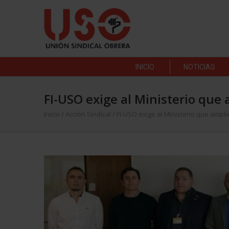
INICIO
NOTICIAS
FI-USO exige al Ministerio que 
Inicio
/
Acción Sindical
/
FI-USO exige al Ministerio que amplí