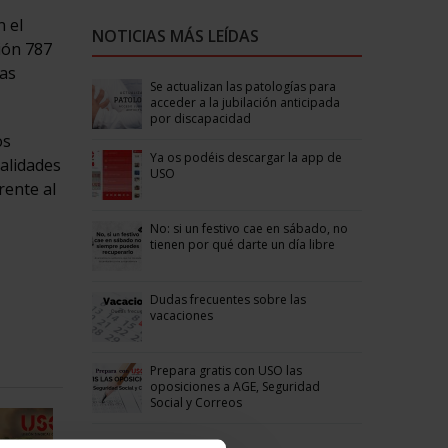
n el
NOTICIAS MÁS LEÍDAS
ión 787
cas
Se actualizan las patologías para
acceder a la jubilación anticipada
por discapacidad
os
Ya os podéis descargar la app de
alidades
USO
rente al
No: si un festivo cae en sábado, no
tienen por qué darte un día libre
Dudas frecuentes sobre las
vacaciones
Prepara gratis con USO las
oposiciones a AGE, Seguridad
Social y Correos