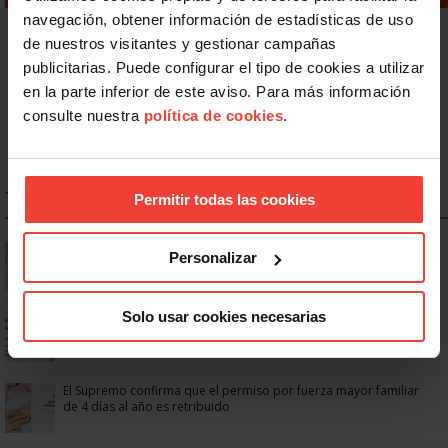
navegación, obtener información de estadísticas de uso
Área de Igualdad
de nuestros visitantes y gestionar campañas
publicitarias. Puede configurar el tipo de cookies a utilizar
Documentos Igualdad
en la parte inferior de este aviso. Para más información
Revista USO Joven
consulte nuestra
política de cookies
.
Igualdad y conciliación – #USOTeInforma
TOP NOTICIAS IGUALDAD
Permitir todas las cookies
¿Cómo pedir las semanas adicionales del permiso de
Personalizar
maternidad/paternidad?
Solo usar cookies necesarias
Permiso parental no retribuido de 8 semanas: USO resuelve tus
dudas
El Supremo confirma que el permiso por fuerza mayor familiar
de 4 días al año es retribuido