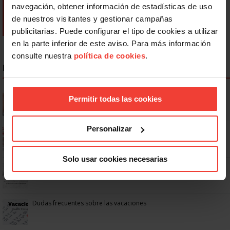
navegación, obtener información de estadísticas de uso
de nuestros visitantes y gestionar campañas
publicitarias. Puede configurar el tipo de cookies a utilizar
en la parte inferior de este aviso. Para más información
consulte nuestra
política de cookies
.
NOTICIAS MÁS LEÍDAS
Se actualizan las patologías para acceder a la jubilación
Permitir todas las cookies
anticipada por discapacidad
Personalizar
Ya os podéis descargar la app de USO
Solo usar cookies necesarias
No: si un festivo cae en sábado, no tienen por qué darte un día
libre
Dudas frecuentes sobre las vacaciones