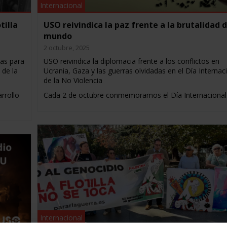
Internacional
tilla
USO reivindica la paz frente a la brutalidad d
mundo
2 octubre, 2025
cas para
USO reivindica la diplomacia frente a los conflictos en
 de la
Ucrania, Gaza y las guerras olvidadas en el Día Internac
de la No Violencia
rrollo
Cada 2 de octubre conmemoramos el Día Internaciona
Internacional