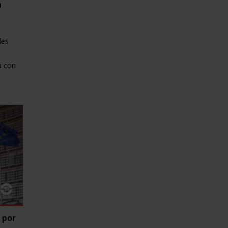
a
les
a con
 por