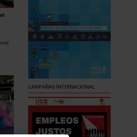
el
ional
l…
CAMPAÑAS INTERNACIONAL