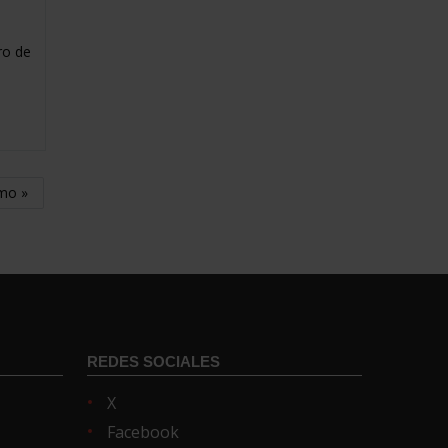
ro de
imo »
REDES SOCIALES
X
Facebook