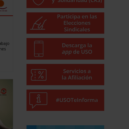
rabajo
ones