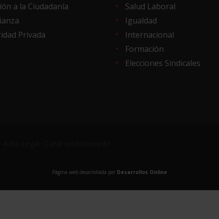
ión a la Ciudadanía
Salud Laboral
ñanza
Igualdad
idad Privada
Internacional
Formación
Elecciones Sindicales
·
Aviso Legal
·
Canal del informante
Página web desarrollada por
Desarrollos Online