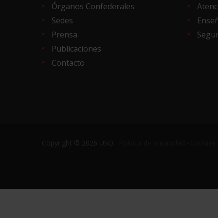
Órganos Confederales
Atenc
Sedes
Ense
Prensa
Segur
Publicaciones
Contacto
Copyright © 2026 USO ·
Política de privacidad
·
Cookies