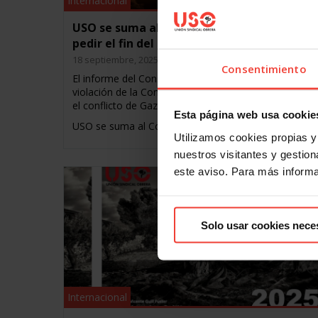
Internacional
USO se suma al Consejo de DDHH de la ON
pedir el fin del genocidio en Gaza
18 septiembre, 2025
Consentimiento
El informe del Consejo de DDHH de la ONU confirma
violación de la Convención por Israel y califica de gen
el conflicto de Gaza
Esta página web usa cookie
USO se suma al Consejo de…
Utilizamos cookies propias y 
nuestros visitantes y gestiona
este aviso. Para más inform
Solo usar cookies nece
Internacional