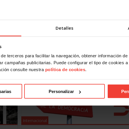
Reunión con grupos parlamentarios para pedi
U en
fin del genocidio en Gaza
24 septiembre, 2025
La plataforma PararLaGuerra se reúne con los grupos
Detalles
 la
parlamentarios para alcanzar la unidad de acción para
ocidio
reclamar el fin del genocidio
Una delegación de PararLaGuerra (150 organizaciones)
s
ha…
de terceros para facilitar la navegación, obtener información de
r campañas publicitarias. Puede configurar el tipo de cookies a ut
ación consulte nuestra
política de cookies
.
sarias
Personalizar
Per
Internacional