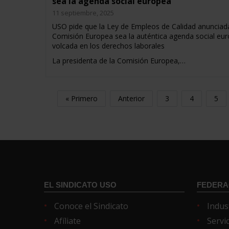
sea la agenda social europea
11 septiembre, 2025
USO pide que la Ley de Empleos de Calidad anunciada
Comisión Europea sea la auténtica agenda social eur
volcada en los derechos laborales
La presidenta de la Comisión Europea,…
« Primero
Anterior
3
4
5
EL SINDICATO USO
FEDERA
Conoce el Sindicato
Indus
Afíliate
Servi