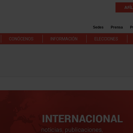
AFÍ
Sedes
Prensa
P
CONÓCENOS
INFORMACIÓN
ELECCIONES