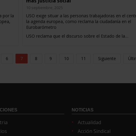
más justicia social
10 septiembre, 2025
 por la
USO exige situar a las personas trabajadoras en el cent
opea,
la agenda europea, como reclama la ciudadanía en el
Eurobarómetro
USO reclama que el discurso sobre el Estado de la…
6
7
8
9
10
11
Siguiente
Últ
CIONES
NOTICIAS
tria
Actualidad
cios
Acción Sindical