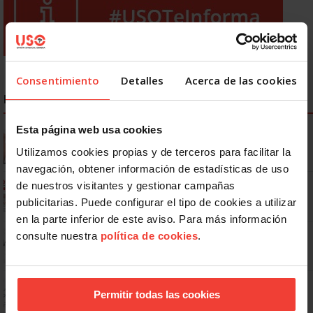
Consentimiento
Detalles
Acerca de las cookies
NOTICIAS MÁS LEÍDAS
Esta página web usa cookies
Se actualizan las patologías para acceder a la jubilación
anticipada por discapacidad
Utilizamos cookies propias y de terceros para facilitar la
navegación, obtener información de estadísticas de uso
Ya os podéis descargar la app de USO
de nuestros visitantes y gestionar campañas
publicitarias. Puede configurar el tipo de cookies a utilizar
en la parte inferior de este aviso. Para más información
No: si un festivo cae en sábado, no tienen por qué darte un día
consulte nuestra
política de cookies
.
libre
Dudas frecuentes sobre las vacaciones
Permitir todas las cookies