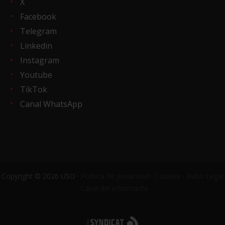
X
Facebook
Telegram
Linkedin
Instagram
Youtube
TikTok
Canal WhatsApp
Copyright © 2026 USO ·
Política de privacidad
·
Cookies
·
Aviso Legal
·
Canal del informante