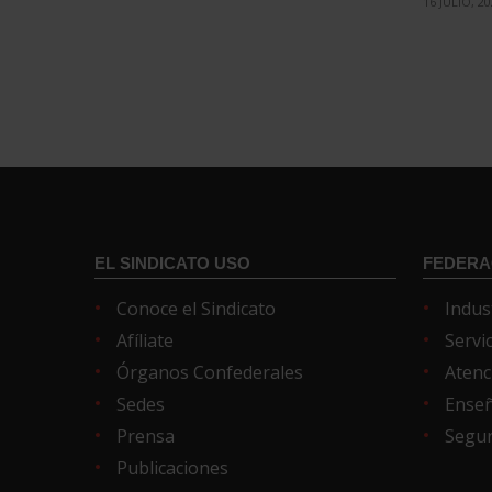
16 JULIO, 2
EL SINDICATO USO
FEDERA
Conoce el Sindicato
Indus
Afíliate
Servi
Órganos Confederales
Atenc
Sedes
Ense
Prensa
Segur
Publicaciones