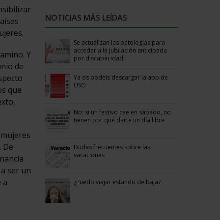
sibilizar
NOTICIAS MÁS LEÍDAS
países
ujeres.
Se actualizan las patologías para
acceder a la jubilación anticipada
camino. Y
por discapacidad
unio de
specto
Ya os podéis descargar la app de
USO
os que
exto,
No: si un festivo cae en sábado, no
tienen por qué darte un día libre
s mujeres
. De
Dudas frecuentes sobre las
vacaciones
anancia
 a ser un
 a
¿Puedo viajar estando de baja?