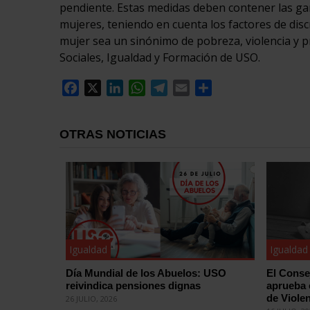
pendiente. Estas medidas deben contener las gara
mujeres, teniendo en cuenta los factores de disc
mujer sea un sinónimo de pobreza, violencia y pr
Sociales, Igualdad y Formación de USO.
Facebook
X
LinkedIn
WhatsApp
Telegram
Email
Compartir
OTRAS NOTICIAS
Igualdad
Igualdad
Día Mundial de los Abuelos: USO
El Conse
reivindica pensiones dignas
aprueba 
de Violen
26 JULIO, 2026