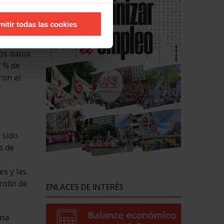
 demás
os por
mitir todas las cookies
los datos
7 % de
ron el
 sido
s de
es y las
rollo de
ENLACES DE INTERÉS
rna