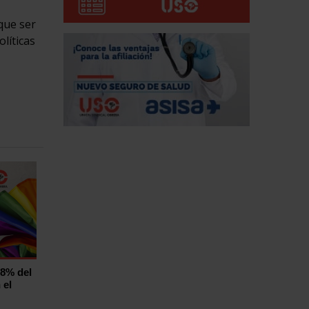
que ser
líticas
,8% del
 el