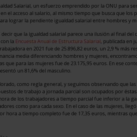
aldad Salarial, un esfuerzo emprendido por la ONU para sen
en el acceso al salario, al mismo tiempo que busca que los 
ra lograr la pendiente igualdad salarial entre hombres y m
r que la igualdad salarial parece una ilusión al final del 
 con la
Encuesta Anual de Estructura Salarial
, publicada en j
trabajadora en 2021 fue de 25.896,82 euros, un 2,9 % más re
 ganancia media diferenciando hombres y mujeres, encontram
s que para las mujeres fue de 23.175,95 euros. En ese cont
esentó un 81,6% del masculino.
avalorado, como regla general, y seguimos observando que la
uestos de trabajo a jornada parcial son ocupados por éstas
hora de los trabajadores a tiempo parcial fue inferior a la g
adores como para cada sexo. En el caso de las mujeres, llegó
por hora a tiempo completo fue de 17,35 euros, mientras que