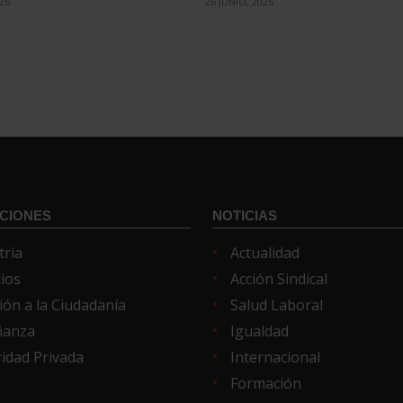
026
26 JUNIO, 2026
CIONES
NOTICIAS
tria
Actualidad
cios
Acción Sindical
ión a la Ciudadanía
Salud Laboral
ñanza
Igualdad
idad Privada
Internacional
Formación