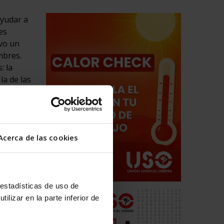
ayudar a
es
uvo un
mbres.
: la
la de las
 un
ato de
́n
Acerca de las cookies
ipo de
de
 las
 estadísticas de uso de
ilizar en la parte inferior de
española
 y del