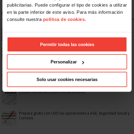
publicitarias. Puede configurar el tipo de cookies a utilizar
en la parte inferior de este aviso. Para más información
NOTICIAS MÁS LEÍDAS
consulte nuestra
política de cookies
.
Se actualizan las patologías para acceder a la jubilación
anticipada por discapacidad
Permitir todas las cookies
Ya os podéis descargar la app de USO
Personalizar
No: si un festivo cae en sábado, no tienen por qué darte un día
libre
Solo usar cookies necesarias
Dudas frecuentes sobre las vacaciones
Prepara gratis con USO las oposiciones a AGE, Seguridad Social y
Correos