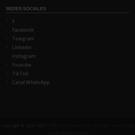
REDES SOCIALES
X
Facebook
Telegram
Linkedin
Instagram
Youtube
TikTok
Canal WhatsApp
Copyright © 2026 USO ·
Política de privacidad
·
Cookies
·
Aviso Legal
·
Canal del informante