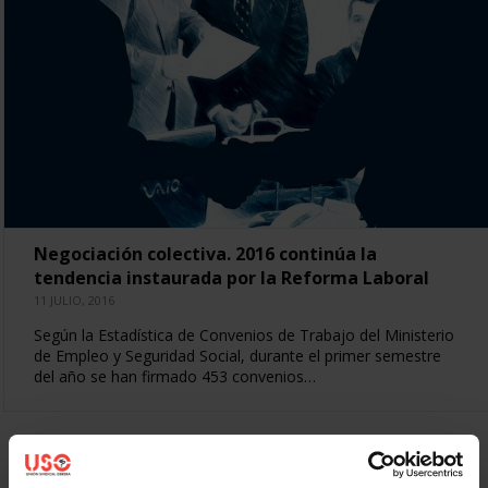
Negociación colectiva. 2016 continúa la
tendencia instaurada por la Reforma Laboral
11 JULIO, 2016
Según la Estadística de Convenios de Trabajo del Ministerio
de Empleo y Seguridad Social, durante el primer semestre
del año se han firmado 453 convenios…