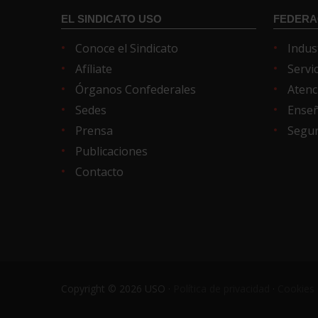
EL SINDICATO USO
FEDERA
Conoce el Sindicato
Indus
Afíliate
Servi
Órganos Confederales
Atenc
Sedes
Ense
Prensa
Segur
Publicaciones
Contacto
Copyright © 2026 USO ·
Política de privacidad
·
Cookies