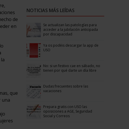
re,
NOTICIAS MÁS LEÍDAS
uaciones
 hecho de
Se actualizan las patologías para
ceder en
acceder a la jubilación anticipada
por discapacidad
do
Ya os podéis descargar la app de
USO
a
 la
No: si un festivo cae en sábado, no
tienen por qué darte un día libre
Dudas frecuentes sobre las
vacaciones
smas, que
r una
Prepara gratis con USO las
oposiciones a AGE, Seguridad
ajo
Social y Correos
ujeres