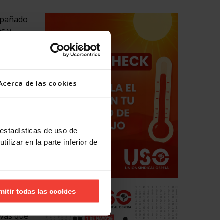
ompañado
as y
nte un
erte y
Acerca de las cookies
zará el
 estadísticas de uso de
día 4 de
ilizar en la parte inferior de
s.
 de
queda
mitir todas las cookies
ivas que