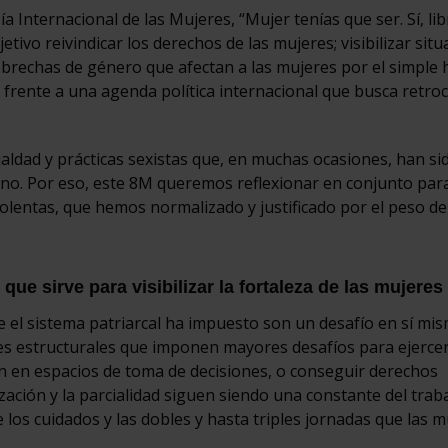
 Internacional de las Mujeres, “Mujer tenías que ser. Sí, lib
ivo reivindicar los derechos de las mujeres; visibilizar sit
s brechas de género que afectan a las mujeres por el simple
, frente a una agenda política internacional que busca retro
ualdad y prácticas sexistas que, en muchas ocasiones, han si
rno. Por eso, este 8M queremos reflexionar en conjunto par
violentas, que hemos normalizado y justificado por el peso de
que sirve para visibilizar la fortaleza de las mujeres
 el sistema patriarcal ha impuesto son un desafío en sí mi
es estructurales que imponen mayores desafíos para ejerce
n en espacios de toma de decisiones, o conseguir derechos
ización y la parcialidad siguen siendo una constante del trab
los cuidados y las dobles y hasta triples jornadas que las m