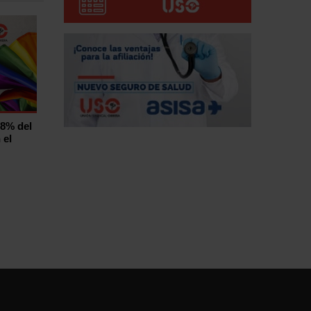
,8% del
 el