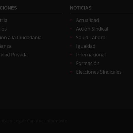
CIONES
NOTICIAS
tria
Actualidad
cios
Acción Sindical
ión a la Ciudadanía
Salud Laboral
ñanza
Igualdad
idad Privada
Internacional
Formación
Elecciones Sindicales
·
Aviso Legal
·
Canal del informante