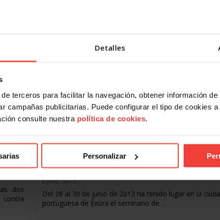
lariados
CORVIAM ha presentado un ERE a la mesa negociadora
Detalles
s
de terceros para facilitar la navegación, obtener información de
busca la
r campañas publicitarias. Puede configurar el tipo de cookies a ut
ación consulte nuestra
política de cookies
.
Formación
sarias
Personalizar
Per
USO participa en el Seminario Internacional 
r USO
EZA en Évora (Portugal)
2 julio, 2013
las dos
Del 28 al 30 de junio de 2013 ha tenido lugar en la ciud
 contra
portuguesa de Évora el seminario de…