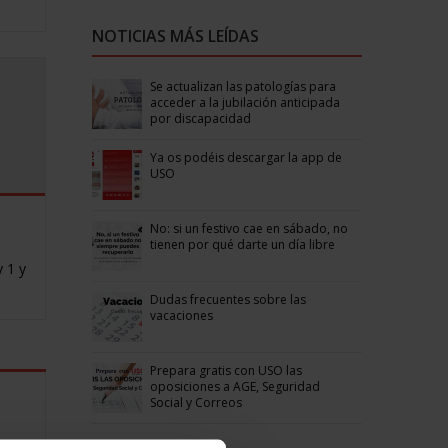
NOTICIAS MÁS LEÍDAS
Se actualizan las patologías para
acceder a la jubilación anticipada
por discapacidad
Ya os podéis descargar la app de
USO
No: si un festivo cae en sábado, no
tienen por qué darte un día libre
y 1 y
Dudas frecuentes sobre las
vacaciones
Prepara gratis con USO las
oposiciones a AGE, Seguridad
Social y Correos
RSAN-