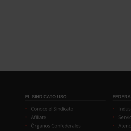
EL SINDICATO USO
FEDERA
Conoce el Sindicato
Indus
Afíliate
Servi
Órganos Confederales
Atenc