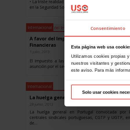
• La triste realidad es que ha caído el número de asa
en la Seguridad Social en 16.021 personas. •…
Internacional
Consentimiento
A favor del Impuesto a las Transacciones
Financieras
Esta página web usa cookie
1 julio, 2013
Utilizamos cookies propias y 
El Impuesto a las Transacciones Financieras, que 
nuestros visitantes y gestiona
asunción por el sector financiero de los…
este aviso. Para más inform
Internacional
Solo usar cookies nece
La huelga general en Portugal apoyada po
28 junio, 2013
La huelga general en Portugal convocada por 
centrales sindicales portuguesas, CGTP y UGTP, en
de…