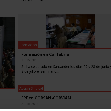
Formación
Formación en Cantabria
3 julio, 2013
Se ha celebrado en Santander los días 27 y 28 de junio 
2 de julio el seminario…
Acción Sindical
ERE en CORSAN-CORVIAM
2 julio, 2013
A finales de la pasada semana la empresa CO