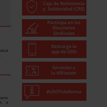
dical
a…
n
zante
A, a