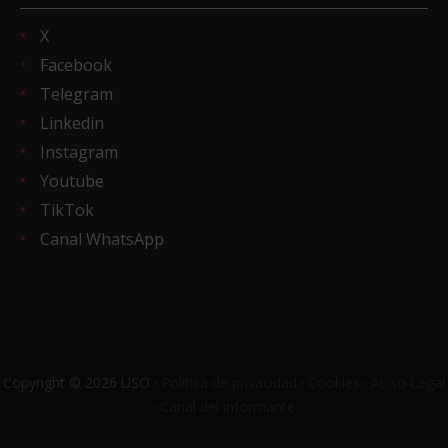
X
Facebook
Telegram
Linkedin
Instagram
Youtube
TikTok
Canal WhatsApp
Copyright © 2026 USO ·
Política de privacidad
·
Cookies
·
Aviso Legal
·
Canal del informante