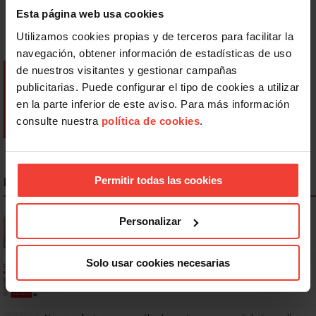
Esta página web usa cookies
Utilizamos cookies propias y de terceros para facilitar la
navegación, obtener información de estadísticas de uso
de nuestros visitantes y gestionar campañas
publicitarias. Puede configurar el tipo de cookies a utilizar
en la parte inferior de este aviso. Para más información
consulte nuestra
política de cookies
.
Permitir todas las cookies
NOTICIAS MÁS LEÍDAS
Se actualizan las patologías para acceder a la jubilación
Personalizar
anticipada por discapacidad
Solo usar cookies necesarias
Ya os podéis descargar la app de USO