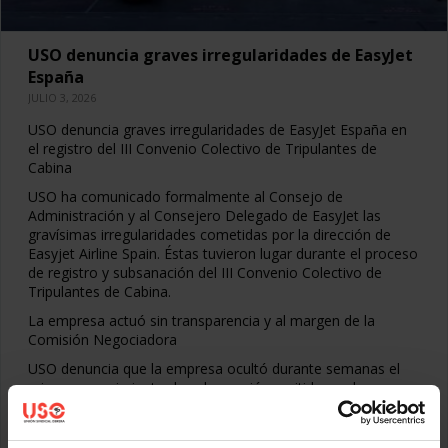
USO denuncia graves irregularidades de EasyJet
España
JULIO 3, 2026
USO denuncia graves irregularidades de EasyJet España en
el registro del III Convenio Colectivo de Tripulantes de
Cabina
USO ha comunicado formalmente al Consejo de
Administración y al Consejero Delegado de EasyJet las
gravísimas irregularidades cometidas por la dirección de
Easyjet Airline Spain. Éstas tuvieron lugar durante el proceso
de registro y subsanación del III Convenio Colectivo de
Tripulantes de Cabina.
La empresa actuó sin transparencia y al margen de la
Comisión Negociadora
USO denuncia que la empresa ocultó durante semanas el
primer requerimiento de subsanación emitido por la
Dirección General de Trabajo el pasado
Leer más