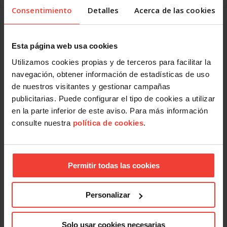
Consentimiento
Detalles
Acerca de las cookies
El paro cae por la campaña estival y la afiliación
supera los 22,4 millones
Esta página web usa cookies
JULIO 2, 2026
Utilizamos cookies propias y de terceros para facilitar la
La precariedad y la temporalidad encubierta condicionan el
navegación, obtener información de estadísticas de uso
mercado laboral
de nuestros visitantes y gestionar campañas
Baja el paro en servicios, pero sube entre quienes buscan
publicitarias. Puede configurar el tipo de cookies a utilizar
su primer empleo
en la parte inferior de este aviso. Para más información
Los datos de los registros del Servicio Público de Empleo
consulte nuestra
política de cookies
.
Estatal (SEPE) correspondientes al mes de junio de 2026
reflejan una bajada del desempleo y un incremento en la
contratación. Sin embargo, el análisis detallado de las cifras
vuelve a encender las alarmas sobre la calidad del empleo
Permitir todas las cookies
creado.
Caída estacional del desempleo
Personalizar
El paro registrado se ha reducido en 28.739 personas
respecto al mes anterior, situando el total de desempleados
en 2.291.982.
Solo usar cookies necesarias