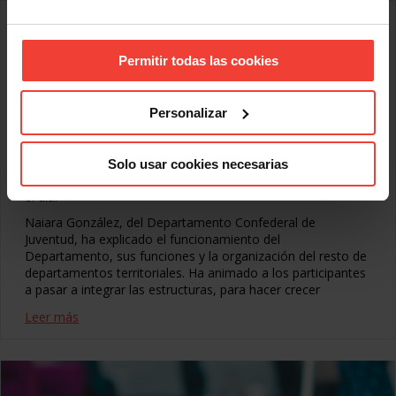
La huelga y la CRS, protagonistas de la segunda
jornada de la Escuela Sindical de Verano
JULIO 1, 2026
Permitir todas las cookies
Las ponencias sobre el derecho de huelga y la CRS fueron el
plato fuerte sindical de la segunda jornada de formación en
Personalizar
la Escuela de Verano de USO
Hoy se ha celebrado la segunda jornada de formación de
jóvenes sindicalistas en la Escuela de Verano de USO.
Solo usar cookies necesarias
Segunda jornada, plato fuerte, con ponencias durante todo
el día.
Naiara González, del Departamento Confederal de
Juventud, ha explicado el funcionamiento del
Departamento, sus funciones y la organización del resto de
departamentos territoriales. Ha animado a los participantes
a pasar a integrar las estructuras, para hacer crecer
Leer más