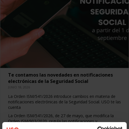
Te contamos las novedades en notificaciones
electrónicas de la Seguridad Social
JUNIO 18, 2026
La Orden ISM/541/2026 introduce cambios en materia de
notificaciones electrónicas de la Seguridad Social. USO te las
cuenta
La Orden ISM/541/2026, de 27 de mayo, que modifica la
Orden ISM/903/2020, regula las notificaciones y
comunicaciones electrónicas en el ámbito de la Seguridad