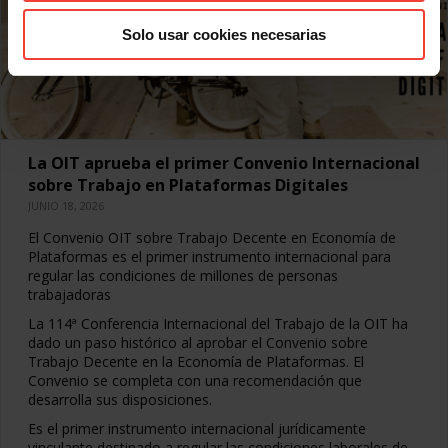
Solo usar cookies necesarias
La OIT aprueba el primer Convenio Internacional
sobre Trabajo en Plataformas Digitales
JUNIO 18, 2026
El Convenio OIT sobre Trabajo Decente en Economía de
Plataformas es el primer instrumento internacional para
regular las condiciones de millones de personas
trabajadoras
La 114ª Conferencia Internacional del Trabajo de la OIT ha
dado un paso histórico al aprobar el Convenio sobre
Trabajo Decente en la Economía de Plataformas. El
Convenio se completa con una recomendación que
desarrolla sus disposiciones.
Es el primer instrumento internacional jurídicamente
vinculante destinado a regular las condiciones laborales de