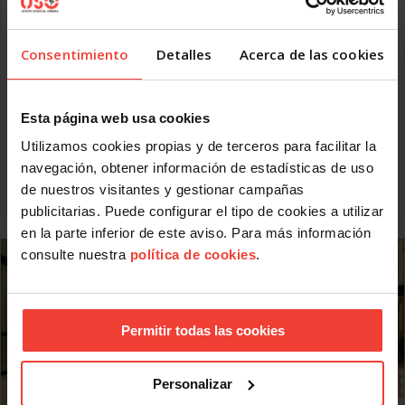
Social. Responde, a la progresiva implantación de la
administración electrónica para reducir costes
administrativos, agilizar procedimientos, facilitar el acceso a
Consentimiento
Detalles
Acerca de las cookies
los expedientes y mejorar la trazabilidad de las actuaciones
públicas.
¿Qué cambia con la reforma? Se introducen
Esta página web usa cookies
fundamentalmente dos novedades:
Utilizamos cookies propias y de terceros para facilitar la
amplía los supuestos en los que determinadas personas
físicas deberán recibir electrónicamente las
navegación, obtener información de estadísticas de uso
de nuestros visitantes y gestionar campañas
Leer más
publicitarias. Puede configurar el tipo de cookies a utilizar
en la parte inferior de este aviso. Para más información
consulte nuestra
política de cookies
.
Permitir todas las cookies
Personalizar