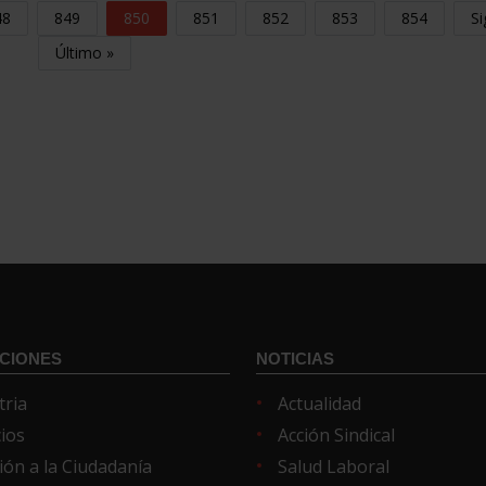
48
849
850
851
852
853
854
Si
Último »
CIONES
NOTICIAS
tria
Actualidad
cios
Acción Sindical
ión a la Ciudadanía
Salud Laboral