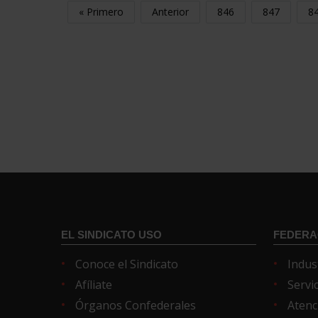
« Primero
Anterior
846
847
8
EL SINDICATO USO
FEDERA
Conoce el Sindicato
Indus
Afíliate
Servi
Órganos Confederales
Atenc