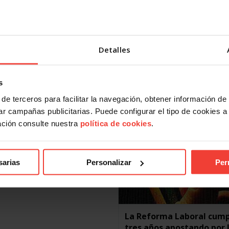
 que este cambio sindical sea
USO tumba la Reforma L
 en su empresa, eligiendo USO
y acaba con el chantaje d
 defensa de sus derechos.
patronales en la negocia
z, más trabajadores y
colectiva
Detalles
doras del sector de limpieza en
FEBRERO 19, 2015
as Canarias apuestan por USO
 defensa de sus
Leer más
s
ás
de terceros para facilitar la navegación, obtener información de
r campañas publicitarias. Puede configurar el tipo de cookies a ut
ación consulte nuestra
política de cookies
.
sarias
Personalizar
Per
La Reforma Laboral cum
tres años apostando por 