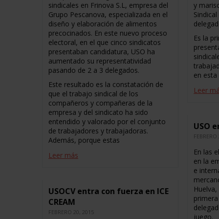
sindicales en Frinova S.L, empresa del
y marisc
Grupo Pescanova, especializada en el
Sindica
diseño y elaboración de alimentos
delegad
precocinados. En este nuevo proceso
Es la p
electoral, en el que cinco sindicatos
present
presentaban candidatura, USO ha
sindical
aumentado su representatividad
trabaja
pasando de 2 a 3 delegados.
en esta
Este resultado es la constatación de
Leer m
que el trabajo sindical de los
compañeros y compañeras de la
empresa y del sindicato ha sido
entendido y valorado por el conjunto
USO en
de trabajadores y trabajadoras.
FEBRERO 
Además, porque estas
En las e
Leer más
en la e
e intern
mercanc
Huelva,
USOCV entra con fuerza en ICE
primera
CREAM
delegad
FEBRERO 20, 2015
juego.