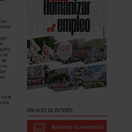
tres
eforma
cuyo
el
spaña,
da de
a de
s no
 las
ían
 sacar
costa
ENLACES DE INTERÉS