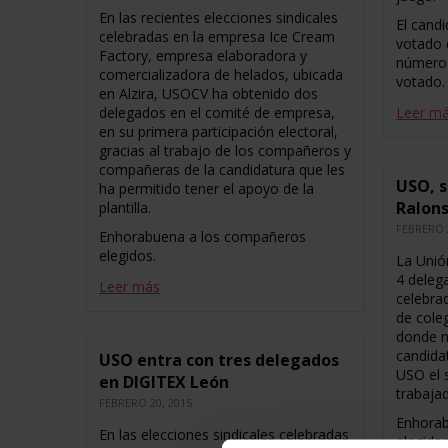
En las recientes elecciones sindicales
El cand
celebradas en la empresa Ice Cream
votado 
Factory, empresa elaboradora y
número 
comercializadora de helados, ubicada
votado.
en Alzira, USOCV ha obtenido dos
delegados en el comité de empresa,
Leer m
en su primera participación electoral,
gracias al trabajo de los compañeros y
compañeras de la candidatura que les
USO, s
ha permitido tener el apoyo de la
Ralons
plantilla.
FEBRERO 
Enhorabuena a los compañeros
elegidos.
La Unió
4 deleg
Leer más
celebra
de cole
donde n
candida
USO entra con tres delegados
USO el 
en DIGITEX León
trabaja
FEBRERO 20, 2015
Enhorab
En las elecciones sindicales celebradas
elegida