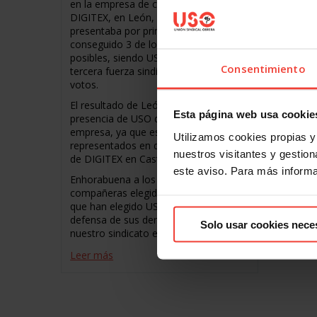
en la empresa de contact center
posible
DIGITEX, en León, la USO, que se
posible
presentaba por primera vez, ha
para la
conseguido 3 de los 21 delegados
Cada ve
posibles, siendo USO, además, la
Consentimiento
trabaja
tercera fuerza sindical en número de
las Isl
votos.
para la
El resultado de León consolida la
Esta página web usa cookie
presencia de USO dentro de la
Leer m
empresa, ya que estamos
Utilizamos cookies propias y 
representados en diferentes centros
nuestros visitantes y gestiona
de DIGITEX en Castilla-La Mancha.
este aviso. Para más inform
Enhorabuena a los compañeros y
compañeras elegidas y gracias a los
que han elegido USO, sin duda, para la
defensa de sus derechos y consolidar
Solo usar cookies nece
nuestro sindicato en
Leer más