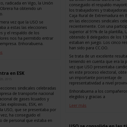
o, radicada en Vigo, la Unión
conseguido el respaldo mayorit
l Obrera ha obtenido un
los trabajadores y trabajadora
o.
Caja Rural de Extremadura en 
en las elecciones sindicales ce
rimera vez que la USO se
recientemente. Con una partici
aba a estas las elecciones
superior al 91% de la plantilla,
es y el respaldo de los
obtenido 8 delegados de los 1
dores nos ha permitido entrar
estaban en juego. Los cinco re
 empresa. Enhorabuena.
han sido para CC.OO.
ás
Se trata de un excelente result
teniendo en cuenta que era la 
vez que USO presentaba candi
en este proceso electoral, obt
tra en ESK
un importante porcentaje de
20, 2015
representatividad a nivel provinc
lecciones sindicales celebradas
Enhorabuena a los compañero
mpresa de transporte nacional
elegidos y gracias a
acional de gases licuados y
ías explosivas, ESK, en
Leer más
 la USO, que se presentaba por
 vez, ha conseguido el
o de personal que estaba en
USO se consolida en las t