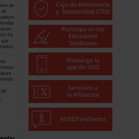
ario de
s de
Badajoz
lebradas
pación
 USO ha
3 que
stantes,
ado
primera
datura
eniendo
ial.
s
iendas