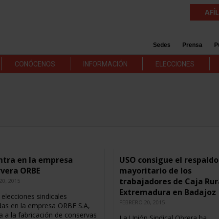
AFÍ
Sedes
Prensa
P
CONÓCENOS
INFORMACIÓN
ELECCIONES
ntra en la empresa
USO consigue el respaldo
rvera ORBE
mayoritario de los
trabajadores de Caja Rur
20, 2015
Extremadura en Badajoz
 elecciones sindicales
FEBRERO 20, 2015
das en la empresa ORBE S.A,
a a la fabricación de conservas
La Unión Sindical Obrera ha