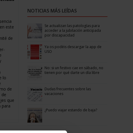
NOTICIAS MÁS LEÍDAS
sencia
Se actualizan las patologías para
 en este
acceder a la jubilación anticipada
por discapacidad
mité de
Ya os podéis descargar la app de
er-
USO
e
y
No: si un festivo cae en sábado, no
a
tienen por qué darte un día libre
e lo
e
ismo de
Dudas frecuentes sobre las
vacaciones
o de
ajes que
 para
¿Puedo viajar estando de baja?