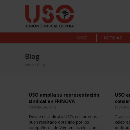
INICIO
NOTICIAS
Blog
Inicio
/ Blog
USO amplía su representación
USO e
sindical en FRINOVA
conse
FEBRERO 20, 2015
FEBRERO 
Desde el sindicato USO, celebramos el
Tras las
buen resultado obtenido por los
celebra
compañeros de Vigo en las elecciones
dedicad