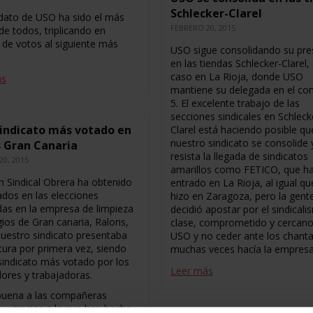
Schlecker-Clarel
idato de USO ha sido el más
FEBRERO 20, 2015
de todos, triplicando en
de votos al siguiente más
USO sigue consolidando su pre
en las tiendas Schlecker-Clarel,
caso en La Rioja, donde USO
ás
mantiene su delegada en el co
5. El excelente trabajo de las
secciones sindicales en Schleck
indicato más votado en
Clarel está haciendo posible qu
nuestro sindicato se consolide 
 Gran Canaria
resista la llegada de sindicatos
20, 2015
amarillos como FETICO, que h
n Sindical Obrera ha obtenido
entrado en La Rioja, al igual qu
ados en las elecciones
hizo en Zaragoza, pero la gent
das en la empresa de limpieza
decidió apostar por el sindical
gios de Gran canaria, Ralons,
clase, comprometido y cercan
uestro sindicato presentaba
USO y no ceder ante los chant
tura por primera vez, siendo
muchas veces hacía la empresa
sindicato más votado por los
Leer más
dores y trabajadoras.
uena a las compañeras
s y gracias a la que han hecho