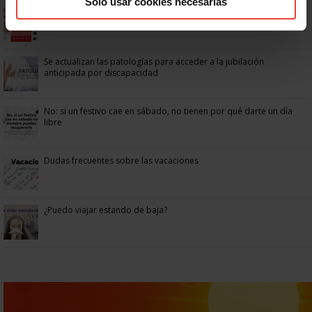
Solo usar cookies necesarias
Ya os podéis descargar la app de USO
Se actualizan las patologías para acceder a la jubilación
anticipada por discapacidad
No: si un festivo cae en sábado, no tienen por qué darte un día
libre
Dudas frecuentes sobre las vacaciones
¿Puedo viajar estando de baja?