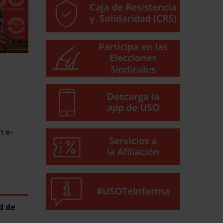
n e-
d de