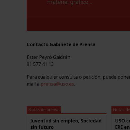
Contacto Gabinete de Prensa
Ester Peyró Galdrán
91 577 41 13
Para cualquier consulta o petición, puede pon
mail a
prensa@uso.es
.
Notas de prensa
Notas de
Juventud sin empleo, Sociedad
USO c
sin futuro
ERE e