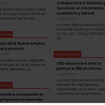
transparente e inclusivo 
, 2014
favorecer el crecimiento
n Sindical Obrera (USO) vuelve
económico y laboral
rar su mayor rechazo al ERE en
esa Atento que ha sido…
7 agosto, 2014
La Unión Sindical Obrera (USO),
el acuerdo suscrito por el Gobi
CC.OO, UGT, CEOE y CEPYME e
 prensa
de…
ulio 2014: Nuevo empleo,
al y precario
, 2014
Notas de prensa
imos datos de paro registrado
USO denunciará ante la
es de julio de 2014, a pesar de
Justicia el ERE en Atento
 cierto optimismo, al…
4 agosto, 2014
La Unión Sindical Obrera (USO),
una serie de negociaciones –
 prensa
consideradas como farsa- y po
coherencia con los principios…
nsidera inaceptable la
 propuesta presentada
l ERE en Atento