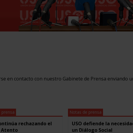
erse en contacto con nuestro Gabinete de Prensa enviando u
 prensa
Notas de prensa
ontinúa rechazando el
USO defiende la necesida
n Atento
un Diálogo Social