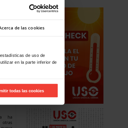
 la
e
Acerca de las cookies
a
 quiere
o a la
por el
 estadísticas de uso de
ilizar en la parte inferior de
da de
mitir todas las cookies
 de
ra ha
otras
a nueva