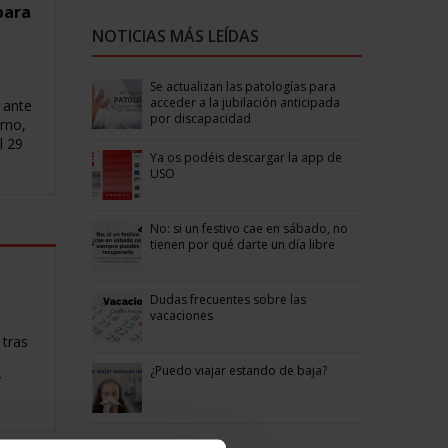
para
NOTICIAS MÁS LEÍDAS
Se actualizan las patologías para
acceder a la jubilación anticipada
 ante
por discapacidad
erno,
l 29
Ya os podéis descargar la app de
USO
No: si un festivo cae en sábado, no
tienen por qué darte un día libre
Dudas frecuentes sobre las
vacaciones
 tras
¿Puedo viajar estando de baja?
r