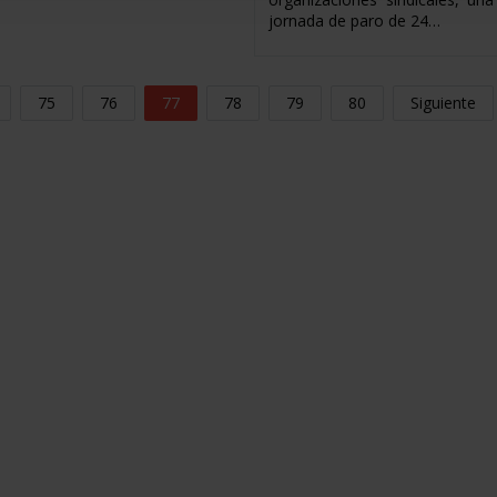
jornada de paro de 24…
75
76
77
78
79
80
Siguiente