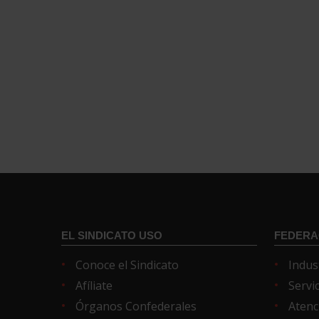
EL SINDICATO USO
FEDERA
Conoce el Sindicato
Indus
Afíliate
Servi
Órganos Confederales
Atenc