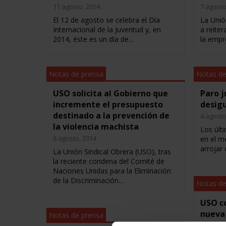
11 agosto, 2014
7 agosto
El 12 de agosto se celebra el Día
La Unió
Internacional de la Juventud y, en
a reite
2014, éste es un día de…
la empr
Notas de prensa
Notas de
USO solicita al Gobierno que
Paro j
incremente el presupuesto
desigu
destinado a la prevención de
4 agosto
la violencia machista
Los últ
6 agosto, 2014
en el m
arrojar
La Unión Sindical Obrera (USO), tras
la reciente condena del Comité de
Naciones Unidas para la Eliminación
de la Discriminación…
Notas de
USO co
nueva
Notas de prensa
para e