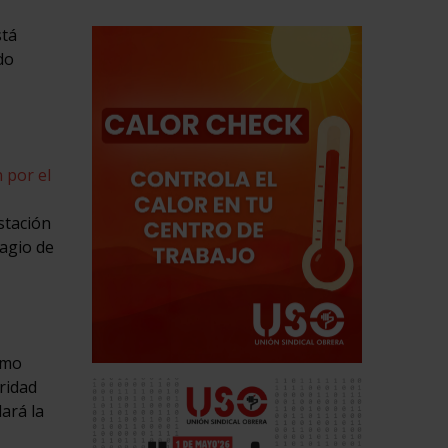
stá
do
 por el
stación
tagio de
omo
ridad
ará la