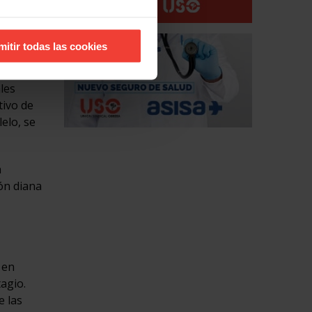
erá con
r las
rtir de
mitir todas las cookies
les
tivo de
lelo, se
n
ión diana
 en
agio.
e las