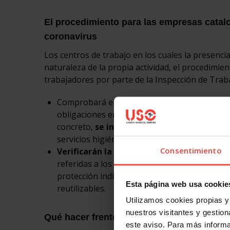
El procedimiento para las empresas catal
coronavirus
Los centros de trabajo en los cuales la presenci
naturaleza de la propia actividad, el procedimien
trabajadores por parte de la Inspección de Traba
Comprobará el cumplimiento de la normativa 
obligaciones empresariales con incidencia e
concreto,
se incidirá en
la superficie por ca
servicios higiénicos, orden y limpieza.
Consentimiento
Verificarán la adopción de las medidas
aco
referidas a los lugares y centros de trabajo.
protección individual, medidas de higiene pe
Esta página web usa cookie
reutilizables.
Utilizamos cookies propias y 
nuestros visitantes y gestiona
Qué hacer frente a los incumplimientos en
este aviso. Para más inform