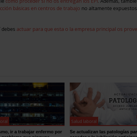
lle
cómo proceder si no os entregan los EPI
. Además, tambié
cción básicas en centros de trabajo
no altamente expuestos
sí debes
actuar para que esta o la empresa principal os prove
oral
Salud laboral
smo, ir a trabajar enfermo por
Se actualizan las patologías pa