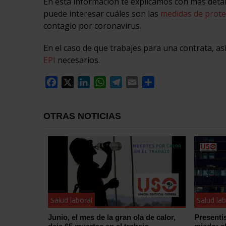
En esta información te explicamos con más deta
puede interesar cuáles son las
medidas de prote
contagio por coronavirus.
En el caso de que trabajes para una contrata, a
EPI
necesarios.
Facebook
X
LinkedIn
WhatsApp
Telegram
Email
Compartir
OTRAS NOTICIAS
Salud laboral
Salud lab
Junio, el mes de la gran ola de calor,
Presenti