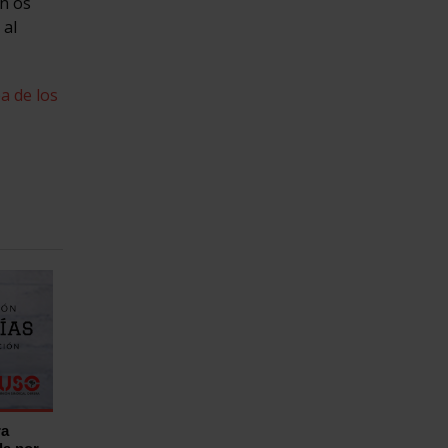
n os
 al
a de los
ra