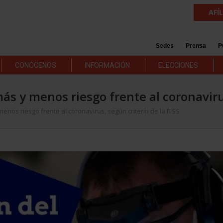
AFÍ
Sedes
Prensa
P
CONÓCENOS
INFORMACIÓN
ELECCIONES
s y menos riesgo frente al coronavirus
nos riesgo frente al coronavirus, según criterio de la ITSS