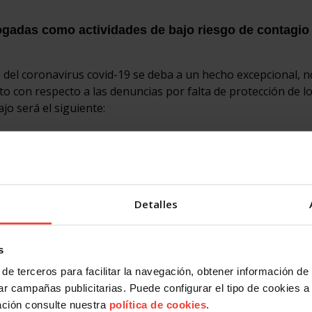
ogadas como actividades de bajo riesgo de contagio
a del coronavirus covid-19 se deba a un hecho excepcional, no
to con respecto a las denuncias por falta de protección de l
jo será el siguiente:
de Prevención de Riesgos Laborales y, en particular, de aqu
n la mayor o menor exposición de las personas trabajadoras.
da persona trabajadora de 2 metros cuadrados, disposicione
Detalles
rdadas por las Autoridades Sanitarias. En particular, se vigil
 Entre otras: distancia interpersonal de dos metros, equipos 
rsonal, y medidas de desinfección de lugares y equipos de tr
s
de terceros para facilitar la navegación, obtener información de
r campañas publicitarias. Puede configurar el tipo de cookies a ut
 materia de prevención de riesgos laborales
ación consulte nuestra
política de cookies
.