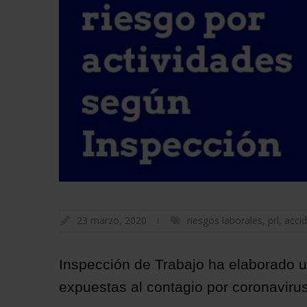
23 marzo, 2020
riesgos laborales
,
prl
,
accid
Inspección de Trabajo ha elaborado u
expuestas al contagio por coronavirus