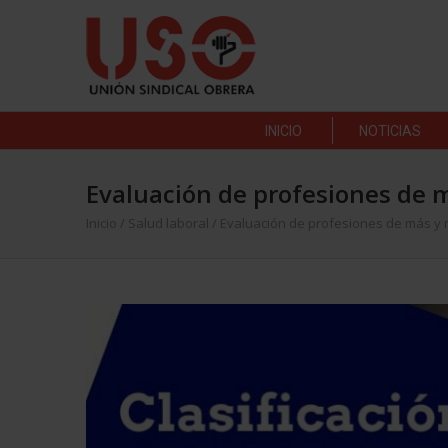
INICIO
NOTICIAS
Evaluación de profesiones de má
Inicio
/
Salud laboral
/
Evaluación de profesiones de más y me