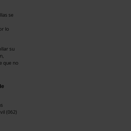
llas se
or lo
llar su
n,
de que no
de
as
il (062)