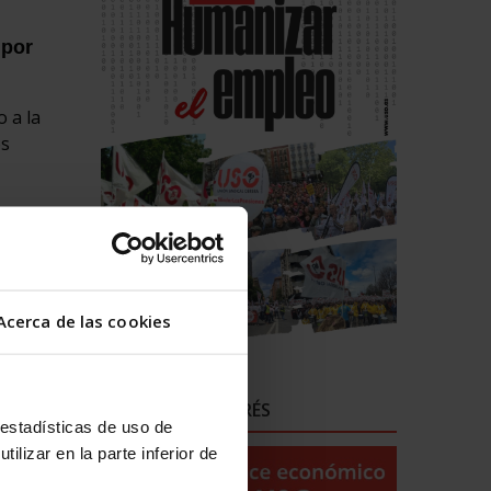
 por
 a la
os
ellas
 En
s sobre
Acerca de las cookies
arán las
de
abajos
ENLACES DE INTERÉS
 estadísticas de uso de
ilizar en la parte inferior de