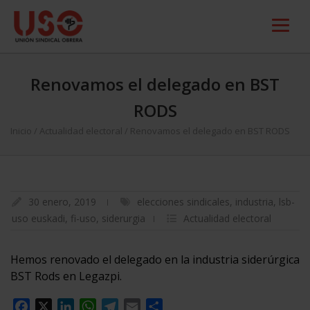
Renovamos el delegado en BST
RODS
Inicio
/
Actualidad electoral
/
Renovamos el delegado en BST RODS
30 enero, 2019
elecciones sindicales
,
industria
,
lsb-
uso euskadi
,
fi-uso
,
siderurgia
Actualidad electoral
Hemos renovado el delegado en la industria siderúrgica
BST Rods en Legazpi.
Facebook
X
LinkedIn
WhatsApp
Telegram
Email
Compartir