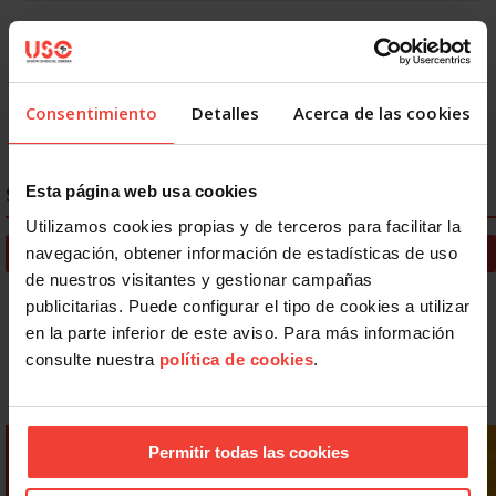
« Primero
Anterior
2
3
4
5
6
7
8
9
10
Siguiente
Consentimiento
Detalles
Acerca de las cookies
Último »
Esta página web usa cookies
SALUD LABORAL
Utilizamos cookies propias y de terceros para facilitar la
Noticias Salud laboral
navegación, obtener información de estadísticas de uso
de nuestros visitantes y gestionar campañas
Guía de Prevención de Riesgos Laborales
publicitarias. Puede configurar el tipo de cookies a utilizar
en la parte inferior de este aviso. Para más información
Documentos de Salud Laboral
consulte nuestra
política de cookies
.
Consultas
Permitir todas las cookies