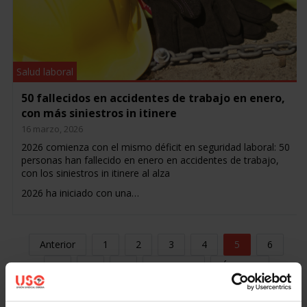
Salud laboral
50 fallecidos en accidentes de trabajo en enero,
con más siniestros in itinere
16 marzo, 2026
2026 comienza con el mismo déficit en seguridad laboral: 50
personas han fallecido en enero en accidentes de trabajo,
con los siniestros in itinere al alza
2026 ha iniciado con una…
Anterior
1
2
3
4
5
6
7
8
9
Siguiente
Último »