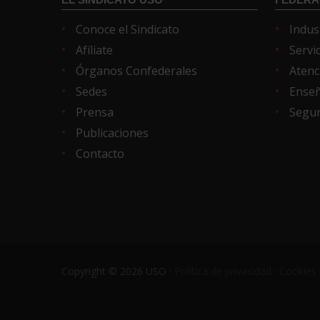
Conoce el Sindicato
Indus
Afíliate
Servi
Órganos Confederales
Atenc
Sedes
Ense
Prensa
Segur
Publicaciones
Contacto
Copyright © 2026 USO ·
Política de privacidad
·
Cookies