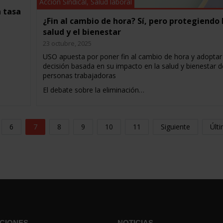
Acción Sindical
,
Salud laboral
 tasa
¿Fin al cambio de hora? Sí, pero protegiendo 
salud y el bienestar
23 octubre, 2025
USO apuesta por poner fin al cambio de hora y adoptar
decisión basada en su impacto en la salud y bienestar d
personas trabajadoras
El debate sobre la eliminación…
6
7
8
9
10
11
Siguiente
Últ
CIONES
NOTICIAS