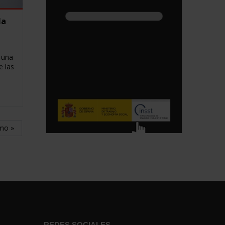
la
 una
e las
imo »
REDES SOCIALES