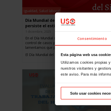
Igualdad
,
Salud laboral
Día Mundial del Sida: mejor calidad de vida
persiste el estigma
1 diciembre, 2025
En el Día Mundial del Sida, tenemos que alegrarnos d
Consentimiento
control de casos y la mejor calidad de vida, pero
lamentamos que persistan los estigmas sociales
El Día Mundial del Sida…
Esta página web usa cookie
Utilizamos cookies propias y 
nuestros visitantes y gestiona
este aviso. Para más inform
Solo usar cookies nece