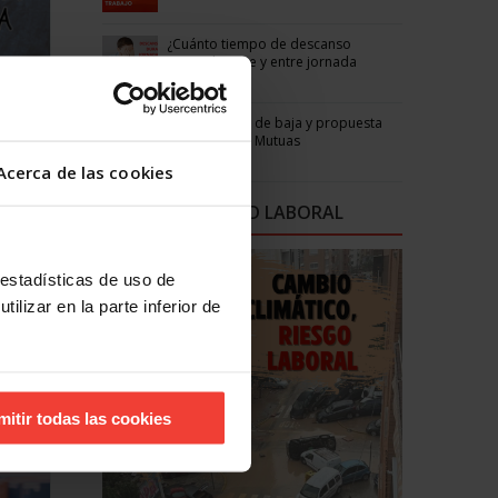
¿Cuánto tiempo de descanso
tengo durante y entre jornada
laboral?
Parte médico de baja y propuesta
arto
de alta de las Mutuas
Acerca de las cookies
ción
CAMPAÑAS SALUD LABORAL
 una
 estadísticas de uso de
ilizar en la parte inferior de
mitir todas las cookies