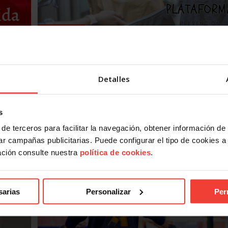
Salud laboral
, pero
Nueva guía de ITSS: prevención para
trabajadores de plataformas digitales y rep
21 noviembre, 2025
el
Detalles
Estas son las claves de la guía de Inspección de preven
para trabajadores de plataforma y sus carencias
La Inspección de Trabajo y Seguridad Social ha editado
s
guía de actuación…
de terceros para facilitar la navegación, obtener información de
r campañas publicitarias. Puede configurar el tipo de cookies a ut
ación consulte nuestra
política de cookies
.
sarias
Personalizar
Per