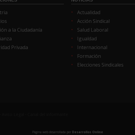
tria
Actualidad
cios
Acción Sindical
ión a la Ciudadanía
Salud Laboral
ñanza
Igualdad
idad Privada
Internacional
Formación
Elecciones Sindicales
·
Aviso Legal
·
Canal del informante
Página web desarrollada por
Desarrollos Online