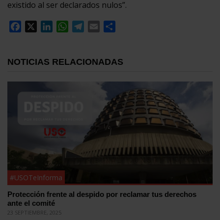
existido al ser declarados nulos”.
Facebook
X
LinkedIn
WhatsApp
Telegram
Email
Compartir
NOTICIAS RELACIONADAS
#USOTeInforma
Protección frente al despido por reclamar tus derechos
ante el comité
23 SEPTIEMBRE, 2025