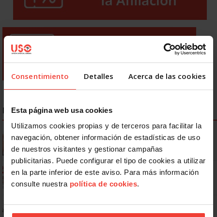
Consentimiento
Detalles
Acerca de las cookies
NOTICIAS MÁS LEÍDAS
Esta página web usa cookies
Utilizamos cookies propias y de terceros para facilitar la
Se actualizan las patologías para acceder a la jubilación
navegación, obtener información de estadísticas de uso
anticipada por discapacidad
de nuestros visitantes y gestionar campañas
publicitarias. Puede configurar el tipo de cookies a utilizar
Ya os podéis descargar la app de USO
en la parte inferior de este aviso. Para más información
consulte nuestra
política de cookies
.
No: si un festivo cae en sábado, no tienen por qué darte un día
libre