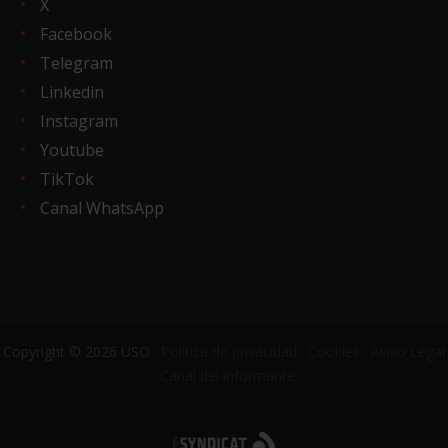
X
Facebook
Telegram
Linkedin
Instagram
Youtube
TikTok
Canal WhatsApp
Copyright © 2026 USO ·
Política de privacidad
·
Cookies
·
Aviso Legal
·
Canal del informante