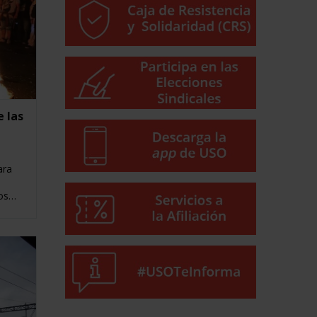
 las
ara
tos…