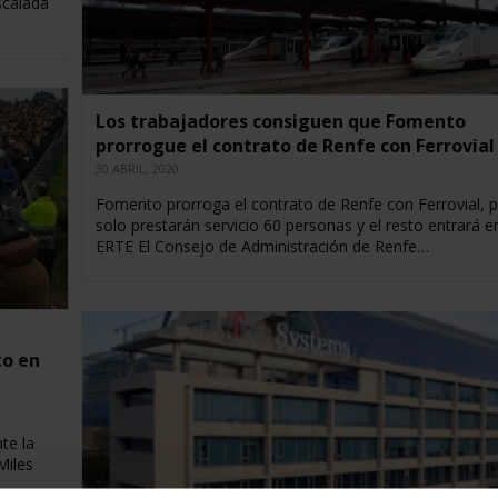
scalada
Los trabajadores consiguen que Fomento
prorrogue el contrato de Renfe con Ferrovial
30 ABRIL, 2020
Fomento prorroga el contrato de Renfe con Ferrovial, 
solo prestarán servicio 60 personas y el resto entrará e
ERTE El Consejo de Administración de Renfe…
to en
te la
Miles