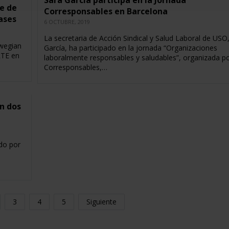
Sara García participa en la Jornada
se de
Corresponsables en Barcelona
ases
6 OCTUBRE, 2019
La secretaria de Acción Sindical y Salud Laboral de USO
rwegian
García, ha participado en la jornada “Organizaciones
RTE en
laboralmente responsables y saludables”, organizada p
Corresponsables,…
on dos
do por
3
4
5
Siguiente