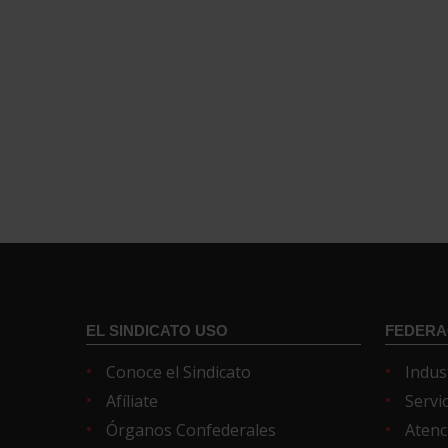
EL SINDICATO USO
FEDERA
Conoce el Sindicato
Indus
Afíliate
Servi
Órganos Confederales
Atenc