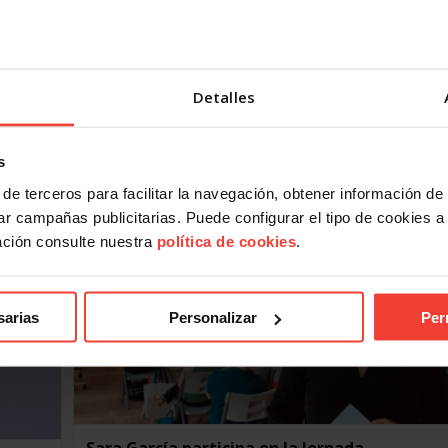
USO convoca huelga indefinida en T-Systems
contra el ERE de 77 trabajadores
Detalles
13 FEBRERO, 2020
Los trabajadores de la empresa de soluciones informát
e la
T-Systems irán a la huelga indefinida a partir del 15 de
s
febrero tras haber finalizado el período…
de terceros para facilitar la navegación, obtener información de
r campañas publicitarias. Puede configurar el tipo de cookies a ut
ación consulte nuestra
política de cookies
.
sarias
Personalizar
Per