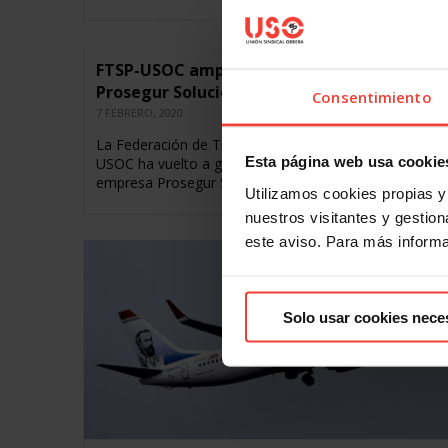
FTSP-USOC amplía su mayoría absoluta en
Prosegur Soluciones en Barcelona
Consentimiento
7 FEBRERO, 2020
La Federación de Trabajadores de Seguridad Privada d
Esta página web usa cookie
USOC ha vuelto a ganar las elecciones sindicales en la
empresa Prosegur Soluciones de Barcelona, y…
Utilizamos cookies propias y 
nuestros visitantes y gestiona
este aviso. Para más inform
Solo usar cookies nece