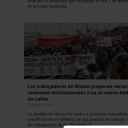
total en los territorios que no pasan a Fase 1 de dese
En la orden publicada…
Los trabajadores de Nissan preparan varias
reuniones institucionales tras un nuevo éxi
las calles
26 FEBRERO, 2020
La plantilla de Nissan ha vuelto a secundar masivamen
manifestación en defensa de sus puestos de trabajo. 
de trabajadores de las factorías de…