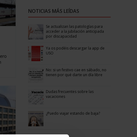
NOTICIAS MÁS LEÍDAS
Se actualizan las patologías para
acceder a la jubilación anticipada
por discapacidad
Ya os podéis descargar la app de
USO
pero
n
No: si un festivo cae en sábado, no
tienen por qué darte un día libre
Dudas frecuentes sobre las
vacaciones
¿Puedo viajar estando de baja?