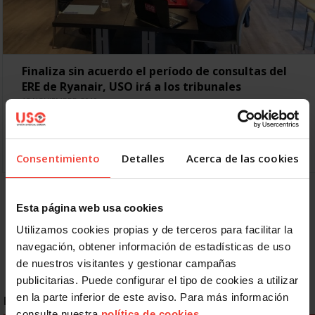
Finaliza sin acuerdo el período de consultas del
ERE de Ryanair, USO irá a los tribunales
15 NOVIEMBRE, 2019
Cumplido el mes de período obligatorio de consultas para
aplicar el ERE por parte de Ryanair tras anunciar el cierre de
las bases de Tenerife…
Consentimiento
Detalles
Acerca de las cookies
Anterior
1
2
3
4
5
6
7
Esta página web usa cookies
8
9
Siguiente
Último »
Utilizamos cookies propias y de terceros para facilitar la
navegación, obtener información de estadísticas de uso
de nuestros visitantes y gestionar campañas
publicitarias. Puede configurar el tipo de cookies a utilizar
en la parte inferior de este aviso. Para más información
ENLACES DESTACADOS
consulte nuestra
política de cookies
.