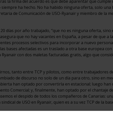
ras la firma del acuerdo es que debe aparentar que cumple 
como siempre ha hecho. No ha habido ninguna oferta, solo una 
ecretaria de Comunicación de USO-Ryanair y miembro de la m
0 días por año trabajado, “que no es ninguna oferta, sino 
asegura que no hay vacantes en España, a pesar de que a l
entes procesos selectivos para incorporar a nuevo personal.
e las bases afectadas es un traslado a otra base europea con 
a Ryanair con dos maletas facturadas gratis, algo que cons
rnos, tanto entre TCP y pilotos, como entre trabajadores d
cambiado de discurso no solo de un día para otro, sino en me
bierta han optado por convertirla en estacional; luego han 
ento Comercial; y, finalmente, han optado por el chantaje d
másemos el despido de todos los compañeros de Canarias: un
sindical de USO en Ryanair, quien es a su vez TCP de la bas