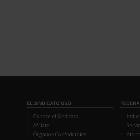
EL SINDICATO USO
FEDERA
Conoce el Sindicato
Indus
Afíliate
Servi
Órganos Confederales
Atenc