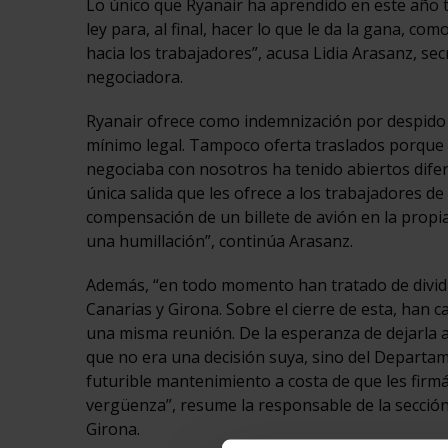
Lo único que Ryanair ha aprendido en este año t
ley para, al final, hacer lo que le da la gana, 
hacia los trabajadores”, acusa Lidia Arasanz, s
negociadora.
Ryanair ofrece como indemnización por despido 2
mínimo legal. Tampoco oferta traslados porque 
negociaba con nosotros ha tenido abiertos difer
única salida que les ofrece a los trabajadores d
compensación de un billete de avión en la propi
una humillación”, continúa Arasanz.
Además, “en todo momento han tratado de dividi
Canarias y Girona. Sobre el cierre de esta, han 
una misma reunión. De la esperanza de dejarla a
que no era una decisión suya, sino del Departam
futurible mantenimiento a costa de que les fir
vergüenza”, resume la responsable de la sección 
Girona.