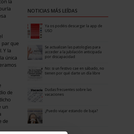
con la
burla
NOTICIAS MÁS LEÍDAS
esa
Ya os podéis descargar la app de
USO
el
a par que
Se actualizan las patologías para
 Y la
acceder a la jubilación anticipada
por discapacidad
la única
ideramos
No: si un festivo cae en sábado, no
tienen por qué darte un día libre
e
Dudas frecuentes sobre las
dio de
vacaciones
dicho
e un
¿Puedo viajar estando de baja?
a
e de