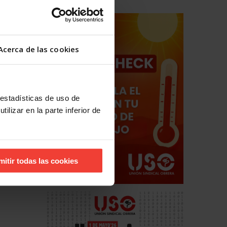
 es que
de
fender
ra ha
Acerca de las cookies
a en
a actuar
 estadísticas de uso de
 “es
ilizar en la parte inferior de
da de
buscarle
o el
mitir todas las cookies