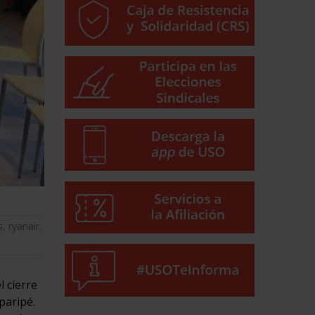
s
,
ryanair
,
l cierre
paripé.