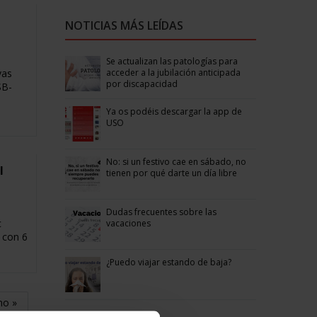
NOTICIAS MÁS LEÍDAS
Se actualizan las patologías para
acceder a la jubilación anticipada
vas
por discapacidad
SB-
Ya os podéis descargar la app de
USO
No: si un festivo cae en sábado, no
l
tienen por qué darte un día libre
Dudas frecuentes sobre las
c
vacaciones
s con 6
¿Puedo viajar estando de baja?
mo »