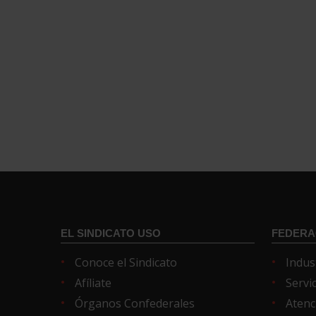
EL SINDICATO USO
FEDERA
Conoce el Sindicato
Indus
Afíliate
Servi
Órganos Confederales
Atenc