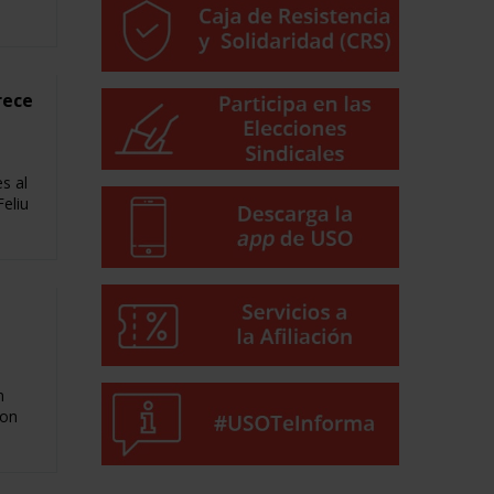
rece
s al
eliu
n
Con