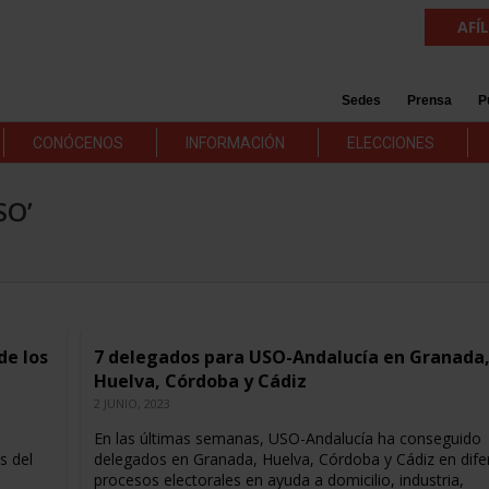
AFÍ
Sedes
Prensa
P
CONÓCENOS
INFORMACIÓN
ELECCIONES
SO’
de los
7 delegados para USO-Andalucía en Granada
Huelva, Córdoba y Cádiz
2 JUNIO, 2023
En las últimas semanas, USO-Andalucía ha conseguido
s del
delegados en Granada, Huelva, Córdoba y Cádiz en dife
procesos electorales en ayuda a domicilio, industria,