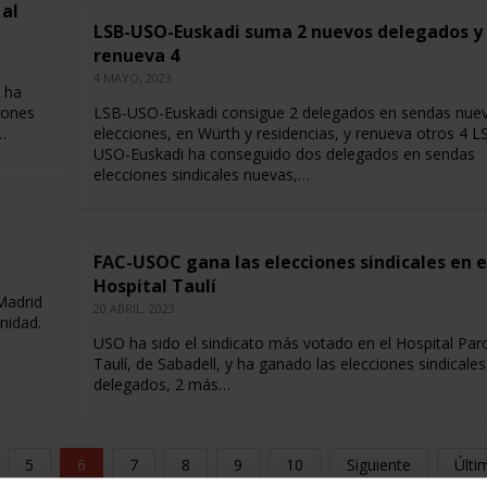
 al
LSB-USO-Euskadi suma 2 nuevos delegados y
renueva 4
4 MAYO, 2023
 ha
iones
LSB-USO-Euskadi consigue 2 delegados en sendas nue
…
elecciones, en Würth y residencias, y renueva otros 4 L
USO-Euskadi ha conseguido dos delegados en sendas
elecciones sindicales nuevas,…
FAC-USOC gana las elecciones sindicales en e
Hospital Taulí
Madrid
20 ABRIL, 2023
nidad.
USO ha sido el sindicato más votado en el Hospital Par
Taulí, de Sabadell, y ha ganado las elecciones sindicale
delegados, 2 más…
5
6
7
8
9
10
Siguiente
Últi