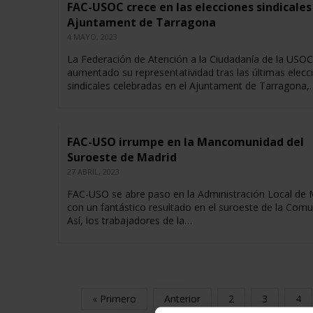
FAC-USOC crece en las elecciones sindicales
Ajuntament de Tarragona
4 MAYO, 2023
La Federación de Atención a la Ciudadanía de la USOC
aumentado su representatividad tras las últimas elecc
sindicales celebradas en el Ajuntament de Tarragona,
FAC-USO irrumpe en la Mancomunidad del
Suroeste de Madrid
27 ABRIL, 2023
FAC-USO se abre paso en la Administración Local de 
con un fantástico resultado en el suroeste de la Comu
Así, los trabajadores de la…
« Primero
Anterior
2
3
4