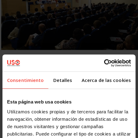
Éxito de la asamblea de USO-Extremadura con
interinos y temporales en fraude de ley
21 JUNIO, 2019
Consentimiento
Detalles
Acerca de las cookies
Unos 120 trabajadores de la Administración Pública de
Extremadura, funcionarios interinos y laborales indefinidos
no fijos, asistieron a la charla organizada por PILTEx y FEP-
USO…
Esta página web usa cookies
Utilizamos cookies propias y de terceros para facilitar la
navegación, obtener información de estadísticas de uso
Anterior
1
2
3
Siguiente
de nuestros visitantes y gestionar campañas
publicitarias. Puede configurar el tipo de cookies a utilizar