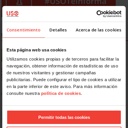
Consentimiento
Detalles
Acerca de las cookies
NOTICIAS MÁS LEÍDAS
Se actualizan las patologías para acceder a la jubilación
Esta página web usa cookies
anticipada por discapacidad
Utilizamos cookies propias y de terceros para facilitar la
navegación, obtener información de estadísticas de uso
Ya os podéis descargar la app de USO
de nuestros visitantes y gestionar campañas
publicitarias. Puede configurar el tipo de cookies a utilizar
en la parte inferior de este aviso. Para más información
No: si un festivo cae en sábado, no tienen por qué darte un día
consulte nuestra
política de cookies
.
libre
Dudas frecuentes sobre las vacaciones
Permitir todas las cookies