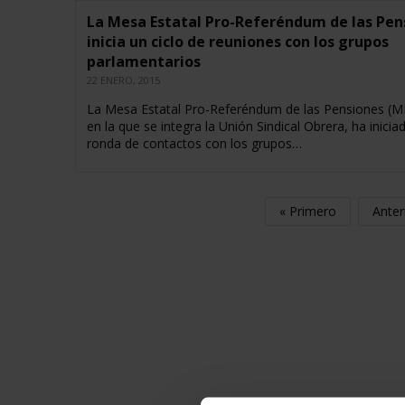
La Mesa Estatal Pro-Referéndum de las Pen
inicia un ciclo de reuniones con los grupos
parlamentarios
22 ENERO, 2015
La Mesa Estatal Pro-Referéndum de las Pensiones (M
en la que se integra la Unión Sindical Obrera, ha inicia
ronda de contactos con los grupos…
« Primero
Anter