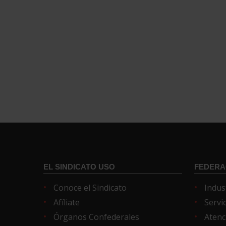
EL SINDICATO USO
FEDERA
Conoce el Sindicato
Indus
Afíliate
Servi
Órganos Confederales
Atenc