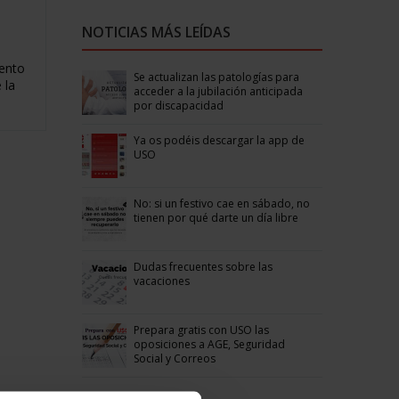
NOTICIAS MÁS LEÍDAS
mento
Se actualizan las patologías para
 la
acceder a la jubilación anticipada
por discapacidad
Ya os podéis descargar la app de
USO
No: si un festivo cae en sábado, no
tienen por qué darte un día libre
Dudas frecuentes sobre las
vacaciones
Prepara gratis con USO las
oposiciones a AGE, Seguridad
Social y Correos