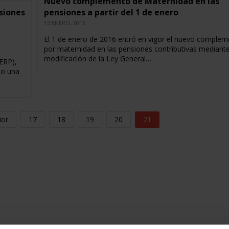
Nuevo complemento de Maternidad en las
siones
pensiones a partir del 1 de enero
15 ENERO, 2016
El 1 de enero de 2016 entró en vigor el nuevo comple
por maternidad en las pensiones contributivas mediante
modificación de la Ley General…
ERP),
do una
ior
17
18
19
20
21