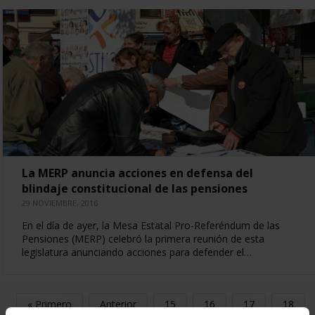
La MERP anuncia acciones en defensa del
blindaje constitucional de las pensiones
29 NOVIEMBRE, 2016
En el día de ayer, la Mesa Estatal Pro-Referéndum de las
Pensiones (MERP) celebró la primera reunión de esta
legislatura anunciando acciones para defender el…
« Primero
Anterior
15
16
17
18