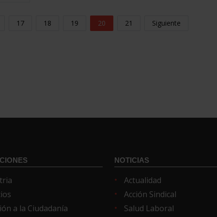
17
18
19
20
21
Siguiente
CIONES
NOTICIAS
tria
Actualidad
cios
Acción Sindical
ión a la Ciudadanía
Salud Laboral