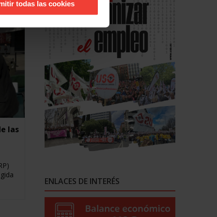
mitir todas las cookies
e las
RP)
ogida
ENLACES DE INTERÉS