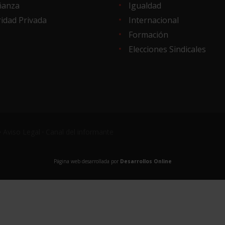
ñanza
Igualdad
idad Privada
Internacional
Formación
Elecciones Sindicales
·
Aviso Legal
·
Canal del informante
Página web desarrollada por
Desarrollos Online