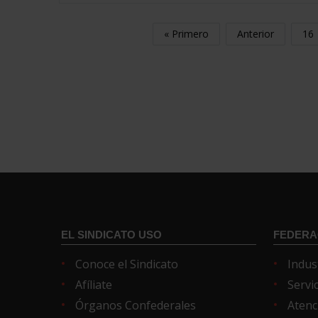
« Primero
Anterior
16
EL SINDICATO USO
FEDERA
Conoce el Sindicato
Indus
Afíliate
Servi
Órganos Confederales
Atenc