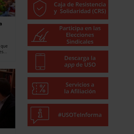
a
 que
mes…