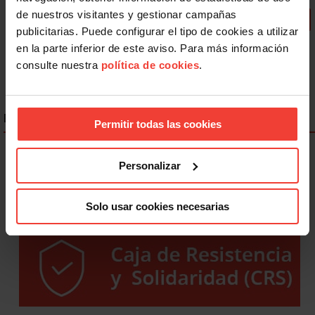
de nuestros visitantes y gestionar campañas
« Primero
Anterior
5
6
7
8
9
publicitarias. Puede configurar el tipo de cookies a utilizar
10
11
12
Siguiente
en la parte inferior de este aviso. Para más información
consulte nuestra
política de cookies
.
ENLACES DESTACADOS
Permitir todas las cookies
Personalizar
Solo usar cookies necesarias