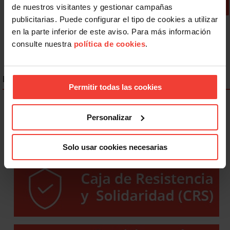
« Primero
Anterior
6
7
8
9
10
de nuestros visitantes y gestionar campañas
publicitarias. Puede configurar el tipo de cookies a utilizar
11
12
Siguiente
en la parte inferior de este aviso. Para más información
consulte nuestra
política de cookies
.
ENLACES DESTACADOS
Permitir todas las cookies
Personalizar
Solo usar cookies necesarias