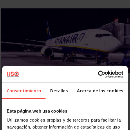
USO interpondrá denuncias ante Inspección de
Trabajo por emails a la plantilla de Ryanair
Consentimiento
Detalles
Acerca de las cookies
17 JULIO, 2018
Todos los tripulantes de cabina y pasajeros de Ryanair han
recibido hoy un email en el que se les remite una encuesta
Esta página web usa cookies
sobre si secundarán…
Utilizamos cookies propias y de terceros para facilitar la
navegación, obtener información de estadísticas de uso