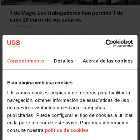
1 de Mayo. Los trabajadores han perdido 1 de
cada 20 euros de sus salarios
1 MAYO, 2023
En el 1º de Mayo, USO reclama #SalariosParaVivir pues
éstos han perdido en 2022 el 5,3 %, frente a subidas del 16
%-20 % en…
Consentimiento
Detalles
Acerca de las cookies
« Primero
Anterior
5
6
7
8
9
10
11
12
13
Siguiente
Último »
Esta página web usa cookies
Utilizamos cookies propias y de terceros para facilitar la
navegación, obtener información de estadísticas de uso
de nuestros visitantes y gestionar campañas
ENLACES DESTACADOS
publicitarias. Puede configurar el tipo de cookies a utilizar
en la parte inferior de este aviso. Para más información
consulte nuestra
política de cookies
.