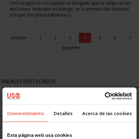
USO-Aragón ha conseguido el delegado que se elegía en las
elecciones sindicales en Mango, en la primera cita electoral
a la que nos presentábamos y…
Anterior
1
2
3
4
5
6
7
Siguiente
ENLACES DESTACADOS
Consentimiento
Detalles
Acerca de las cookies
Esta página web usa cookies