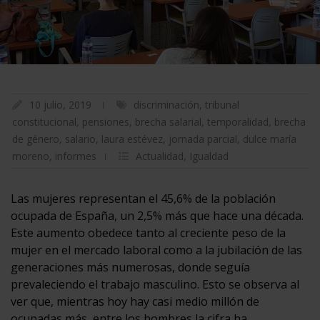
10 julio, 2019
discriminación
,
tribunal
constitucional
,
pensiones
,
brecha salarial
,
temporalidad
,
brecha
de género
,
salario
,
laura estévez
,
jornada parcial
,
dulce maría
moreno
,
informes
Actualidad
,
Igualdad
Las mujeres representan el 45,6% de la población
ocupada de España, un 2,5% más que hace una década.
Este aumento obedece tanto al creciente peso de la
mujer en el mercado laboral como a la jubilación de las
generaciones más numerosas, donde seguía
prevaleciendo el trabajo masculino. Esto se observa al
ver que, mientras hoy hay casi medio millón de
ocupadas más, entre los hombres la cifra ha