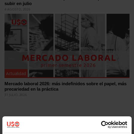
subir en julio
4 AGOSTO, 2026
Actualidad
Mercado laboral 2026: más indefinidos sobre el papel, más
precariedad en la práctica
31 JULIO, 2026