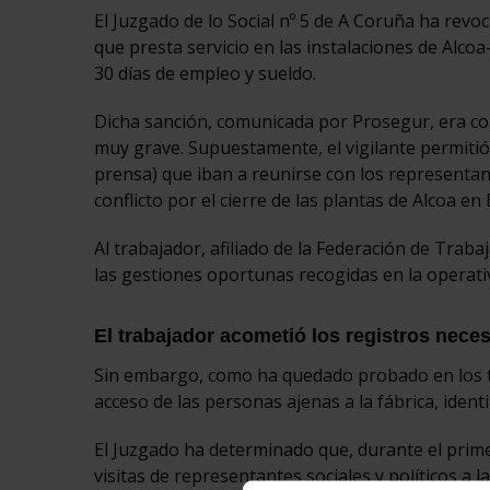
El Juzgado de lo Social nº 5 de A Coruña ha rev
que presta servicio en las instalaciones de Alco
30 días de empleo y sueldo.
Dicha sanción, comunicada por Prosegur, era con
muy grave. Supuestamente, el vigilante permitió 
prensa) que iban a reunirse con los representan
conflicto por el cierre de las plantas de Alcoa en
Al trabajador, afiliado de la Federación de Trab
las gestiones oportunas recogidas en la operati
El trabajador acometió los registros neces
Sin embargo, como ha quedado probado en los te
acceso de las personas ajenas a la fábrica, identi
El Juzgado ha determinado que, durante el prim
visitas de representantes sociales y políticos a l