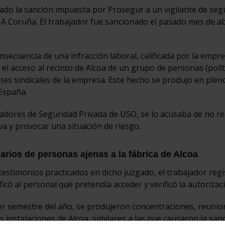
ocado la sanción impuesta por Prosegur a un vigilante de seg
a-A Coruña. El trabajador fue sancionado el pasado mes de ab
secuencia de una infracción laboral, calificada por la emp
el acceso al recinto de Alcoa de un grupo de personas (polít
tes sindicales de la empresa. Este hecho se produjo en plen
 España.
ajadores de Seguridad Privada de USO, se lo acusaba de no re
va y provocar una situación de riesgo.
arios de personas ajenas a la fábrica de Alcoa
stimonios practicados en dicho juzgado, el trabajador regis
ficó al personal que pretendía acceder y verificó la autorizac
er semestre del año, se produjeron concentraciones, reunio
as instalaciones de Alcoa, similares a las que causaron la sanc