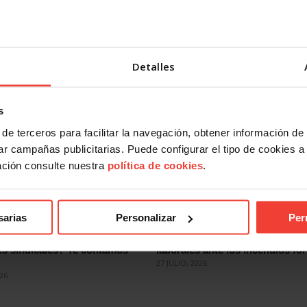
ancia de las instalaciones. Por ello, “no puede la empresa sa
irectrices para el acceso de personal”.
Detalles
s
de terceros para facilitar la navegación, obtener información de
r campañas publicitarias. Puede configurar el tipo de cookies a ut
ación consulte nuestra
política de cookies
.
ndical
Acción Sindical
sarias
Personalizar
Per
 presentarte con USO a las
USOTeInforma sobre tus derec
es sindicales? Te contamos
laborales ante los incendios for
27 JULIO, 2026
026