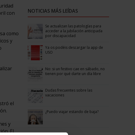
uridad
NOTICIAS MÁS LEÍDAS
ril con
Se actualizan las patologías para
acceder a la jubilación anticipada
resa como
por discapacidad
icos y
o
Ya os podéis descargar la app de
USO
alizar
No: si un festivo cae en sábado, no
tienen por qué darte un día libre
Dudas frecuentes sobre las
vacaciones
tró el
ión.
¿Puedo viajar estando de baja?
nes y
ión. El