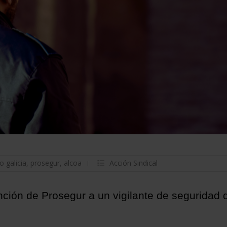
o galicia
,
prosegur
,
alcoa
Acción Sindical
ción de Prosegur a un vigilante de seguridad 