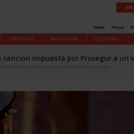
AFÍ
Sedes
Prensa
P
CONÓCENOS
INFORMACIÓN
ELECCIONES
a sanción impuesta por Prosegur a un 
ción impuesta por Prosegur a un vigilante de Alcoa-A Coruña