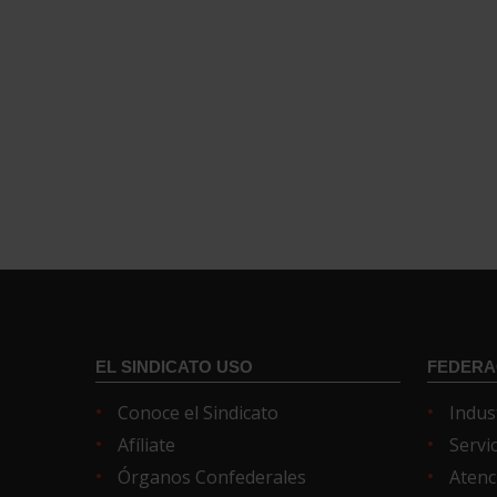
EL SINDICATO USO
FEDERA
Conoce el Sindicato
Indus
Afíliate
Servi
Órganos Confederales
Atenc