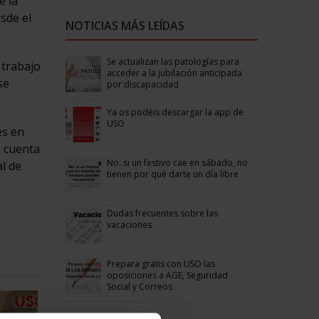
e la
sde el
NOTICIAS MÁS LEÍDAS
Se actualizan las patologías para
 trabajo
acceder a la jubilación anticipada
se
por discapacidad
Ya os podéis descargar la app de
USO
es en
O cuenta
No: si un festivo cae en sábado, no
l de
tienen por qué darte un día libre
Dudas frecuentes sobre las
vacaciones
Prepara gratis con USO las
oposiciones a AGE, Seguridad
Social y Correos