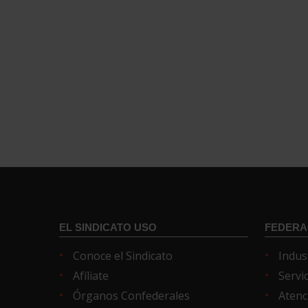
EL SINDICATO USO
FEDERA
Conoce el Sindicato
Indus
Afíliate
Servi
Órganos Confederales
Atenc