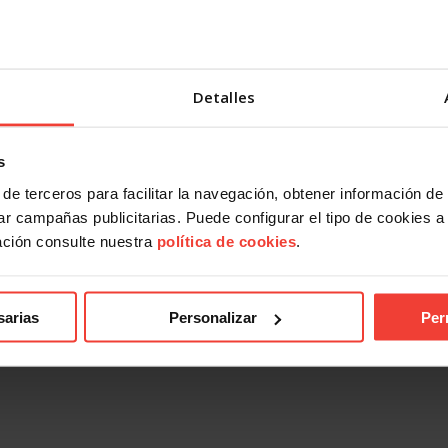
ndical
Acción Sindical
Detalles
 presentarte con USO a las
USOTeInforma sobre tus derec
es sindicales? Te contamos
laborales ante los incendios for
27 JULIO, 2026
s
026
de terceros para facilitar la navegación, obtener información de
r campañas publicitarias. Puede configurar el tipo de cookies a ut
ación consulte nuestra
política de cookies
.
sarias
Personalizar
Per