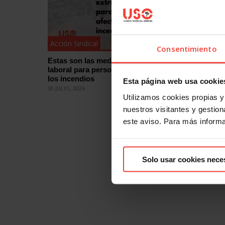
Acción Sindical
Acción Si
Consentimiento
Estas son las medidas de protección
¿Quieres
laboral para personas afectadas por
eleccion
los incendios
cómo
Esta página web usa cookie
30 JULIO, 2026
29 JULIO, 2
Utilizamos cookies propias y 
nuestros visitantes y gestiona
este aviso. Para más inform
Solo usar cookies nece