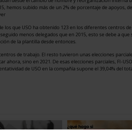
raban desde el cambio de nombre y reorganización interna d
015, hemos subido más de un 2% de porcentaje de apoyos, de
yer
de los que USO ha obtenido 123 en los diferentes centros de
seguido menos delegados que en 2015, esto se debe a que 
ión de la plantilla desde entonces.
centros de trabajo. El resto tuvieron unas elecciones parcial
tar ahora, sino en 2021. De esas elecciones parciales, FI-US
sentatividad de USO en la compañía supone el 39,04% del tota