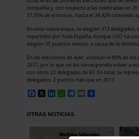
Estas eran las primeras elecciones que se celeb
compañía y, con respecto a las celebradas en 2
37,35% de entonces, hasta el 39,42% obtenido a
En esta nueva etapa, se elegían 312 delegados, 
repartidos por toda España. Aunque USO ha con
elegían 35 puestos menos, a causa de la disminuc
En las elecciones de ayer, votaban el 80% de los 
2017, por lo que no les correspondía volver a vo
con otros 22 delegados de 83. En total, la repre
delegados, 2 puntos más que en 2017.
Facebook
X
LinkedIn
WhatsApp
Telegram
Email
Compartir
OTRAS NOTICIAS