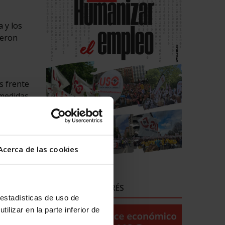
 y los
ueron
s frente
 medidas
o, sobre
Acerca de las cookies
 de los
ENLACES DE INTERÉS
gociación
 estadísticas de uso de
ro que
ilizar en la parte inferior de
, con el
n año un