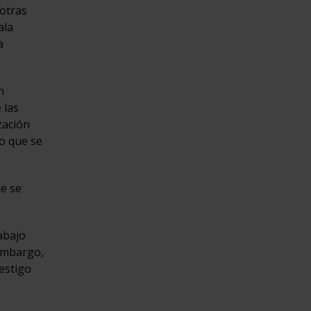
 otras
ala
a
n
 las
zación
lo que se
ue se
abajo
 embargo,
estigo