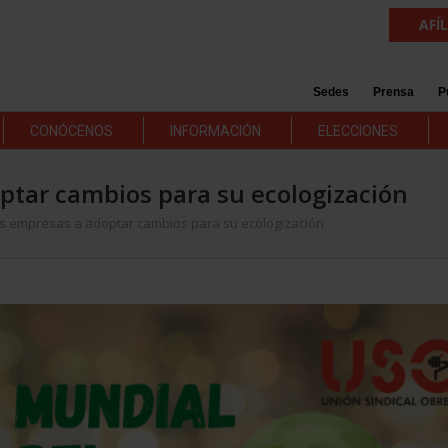
AFÍ
Sedes
Prensa
P
CONÓCENOS
INFORMACIÓN
ELECCIONES
ptar cambios para su ecologización
as empresas a adoptar cambios para su ecologización