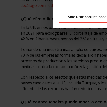
decálogo con medidas para actuar contra el camb
Solo usar cookies nece
¿Qué efecto tienen las empresas ecológi
En la UE, en los países candidatos a la UE, incl
en 2021 para ecologizarse. El porcentaje de emp
42 % en Albania hasta menos del 2 % en Italia y
Tomando una muestra más amplia de países, inclu
70 % de las empresas formales declararon habe
procesos de producción y los servicios producid
medidas contra la contaminación y la gestión del
Con respecto a los efectos que estas medidas tie
países candidatos a la UE, incluida Turquía, y 
eficiente de los recursos habían reducido sus co
¿Qué consecuencias puede tener la ecolo