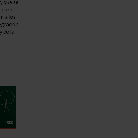
, que se
, para
n a los
egración
y de la