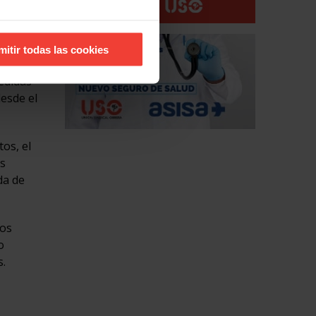
mitir todas las cookies
edidas
esde el
os, el
us
da de
los
o
s.