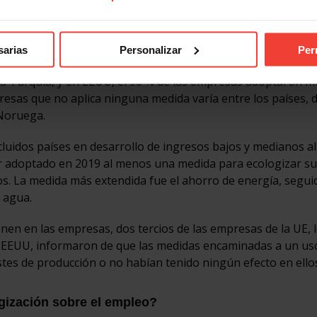
io climático
en el lugar de trabajo.
sarias
Personalizar
Per
cas?
uida Turquía, y en EEUU, el 90 % de las empresas adoptaron m
resas que no aplica ninguna medida varía entre los países, d
 Noruega.
idos países en desarrollo de ingresos bajos y medianos alt
r adoptado en 2019 al menos una medida para ecologizar s
os. La medida más extendida fue el ahorro de energía, segui
 agua.
nen en las empresas, dos tercios de las empresas de la UE, 
los EEUU, informaron de que las medidas encaminadas a un us
stes de producción o no habían tenido ningún efecto en ello
gización sobre el empleo?