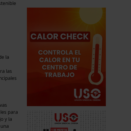
stenible
e la
ra las
ncipales
ivas
ales para
o y la
 una