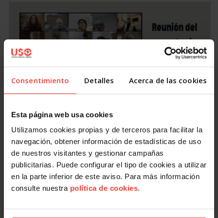
Consentimiento
Detalles
Acerca de las cookies
Actualidad
,
Organización
Seguir potenciando la formación, clave tras el
Esta página web usa cookies
13 Congreso Confederal
Utilizamos cookies propias y de terceros para facilitar la
6 febrero, 2026
navegación, obtener información de estadísticas de uso
El secretario general de USO se reúne con el Comité de la
Federación de Atención a la Ciudadanía para preparar…
de nuestros visitantes y gestionar campañas
publicitarias. Puede configurar el tipo de cookies a utilizar
en la parte inferior de este aviso. Para más información
consulte nuestra
política de cookies
.