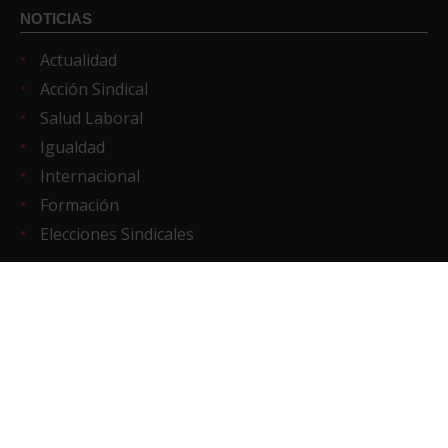
NOTICIAS
Actualidad
Acción Sindical
Salud Laboral
Igualdad
Internacional
Formación
Elecciones Sindicales
REDES SOCIALES
X
Facebook
Telegram
Linkedin
Instagram